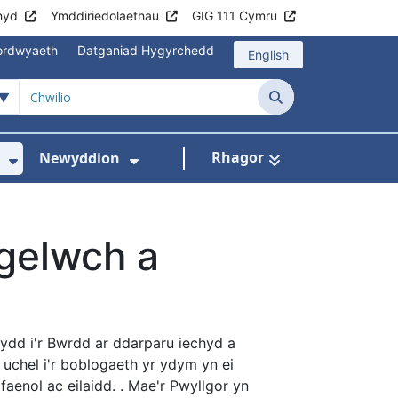
hyd
Ymddiriedolaethau
GIG 111 Cymru
mordwyaeth
Datganiad Hygyrchedd
English
Chwilio
Rhagor
Newyddion
hau
sbytai
wislen ar gyfer Cyngor i gleifion
Dangos isddewislen ar gyfer Amdanom Ni
Dangos isddewislen ar gyfer
gelwch a
ydd i'r Bwrdd ar ddarparu iechyd a
 uchel i'r boblogaeth yr ydym yn ei
aenol ac eilaidd. . Mae'r Pwyllgor yn