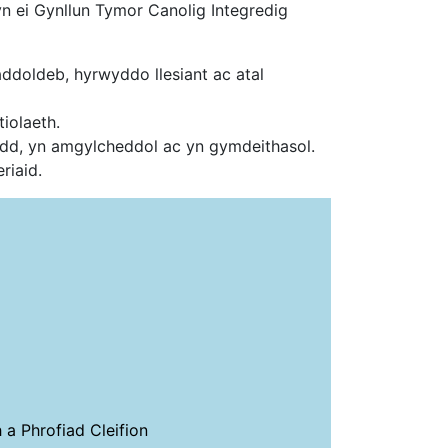
n ei Gynllun Tymor Canolig Integredig
ddoldeb, hyrwyddo llesiant ac atal
iolaeth.
d, yn amgylcheddol ac yn gymdeithasol.
riaid.
a Phrofiad Cleifion