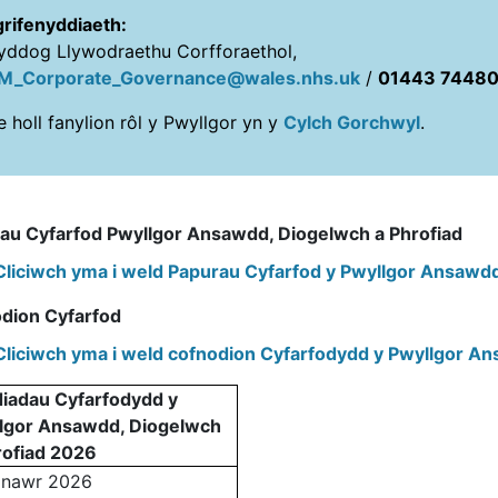
rifenyddiaeth:
ddog Llywodraethu Corfforaethol,
M_Corporate_Governance@wales.nhs.uk
/
01443 7448
 holl fanylion rôl y Pwyllgor yn y
Cylch Gorchwyl
.
au Cyfarfod Pwyllgor Ansawdd, Diogelwch a Phrofiad
Cliciwch yma i weld Papurau Cyfarfod y Pwyllgor Ansawdd
dion Cyfarfod
Cliciwch yma i weld cofnodion Cyfarfodydd y Pwyllgor An
iadau Cyfarfodydd y
lgor Ansawdd, Diogelwch
rofiad 2026
onawr 2026