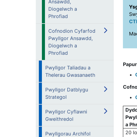
Ansawdd,
Ysg
Diogelwch a
Swy
Phrofiad
CT
Cofnodion Cyfarfod
Mae
Pwyllgor Ansawdd,
Diogelwch a
Phrofiad
Papur
Pwyllgor Taliadau a
Thelerau Gwasanaeth
Cofno
Pwyllgor Datblygu
Strategol
Dydd
Pwyllgor Cyflawni
Pwyl
Gweithredol
a Ph
20 I
Pwyllgorau Archifol