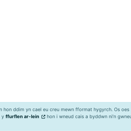
an hon ddim yn cael eu creu mewn fformat hygyrch. Os oe
h y
ffurflen ar-lein
hon i wneud cais a byddwn ni’n gwneu