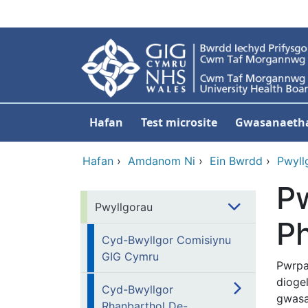
Neidio i'r prif gynnwy
Hafan
Test microsite
Gwasanaeth
Hafan
›
Amdanom Ni
›
Ein Bwrdd
›
Pwyll
P
Pwyllgorau
Ph
Cyd-Bwyllgor Comisiynu
GIG Cymru
Pwrpa
dioge
Cyd-Bwyllgor
gwasa
Rhanbarthol De-