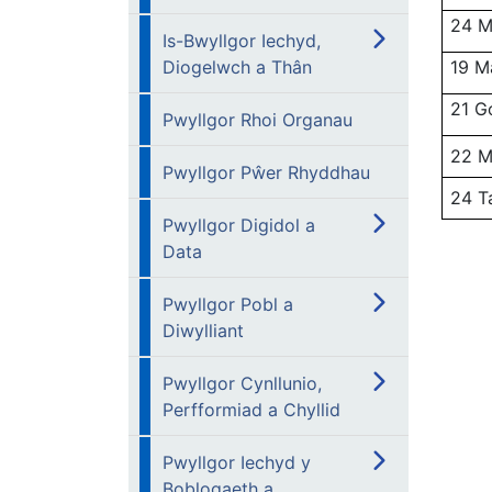
24 M
Is-Bwyllgor Iechyd,
Diogelwch a Thân
19 M
21 G
Pwyllgor Rhoi Organau
22 M
Pwyllgor Pŵer Rhyddhau
24 T
Pwyllgor Digidol a
Data
Pwyllgor Pobl a
Diwylliant
Pwyllgor Cynllunio,
Perfformiad a Chyllid
Pwyllgor Iechyd y
Boblogaeth a