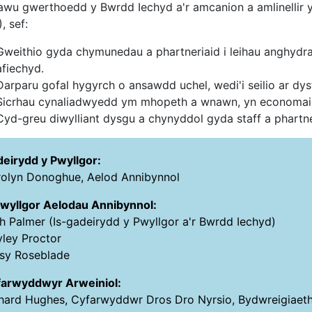
awu gwerthoedd y Bwrdd Iechyd a'r amcanion a amlinellir y
, sef:
Gweithio gyda chymunedau a phartneriaid i leihau anghydra
afiechyd.
Darparu gofal hygyrch o ansawdd uchel, wedi'i seilio ar dyst
Sicrhau cynaliadwyedd ym mhopeth a wnawn, yn economaid
Cyd-greu diwylliant dysgu a chynyddol gyda staff a phartne
eirydd y Pwyllgor:
olyn Donoghue, Aelod Annibynnol
wyllgor Aelodau Annibynnol:
h Palmer (Is-gadeirydd y Pwyllgor a'r Bwrdd Iechyd)
ley Proctor
tsy Roseblade
farwyddwyr Arweiniol:
hard Hughes, Cyfarwyddwr Dros Dro Nyrsio, Bydwreigiaeth 