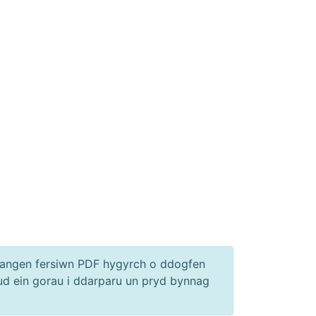
s angen fersiwn PDF hygyrch o ddogfen
d ein gorau i ddarparu un pryd bynnag