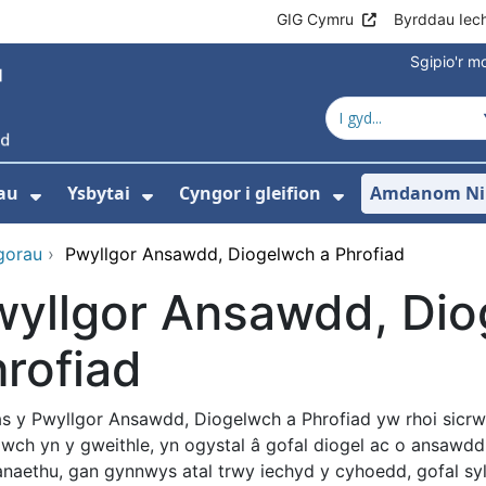
GIG Cymru
Byrddau Iec
Sgipio'r 
au
Ysbytai
Cyngor i gleifion
Amdanom Ni
Dangos isddewislen ar gyfer Gwasanaet
Dangos isddewislen ar gyfer Y
Dangos isdde
gorau
›
Pwyllgor Ansawdd, Diogelwch a Phrofiad
wyllgor Ansawdd, Dio
rofiad
s y Pwyllgor Ansawdd, Diogelwch a Phrofiad yw rhoi sicrw
lwch yn y gweithle, yn ogystal â gofal diogel ac o ansawdd
naethu, gan gynnwys atal trwy iechyd y cyhoedd, gofal sylf