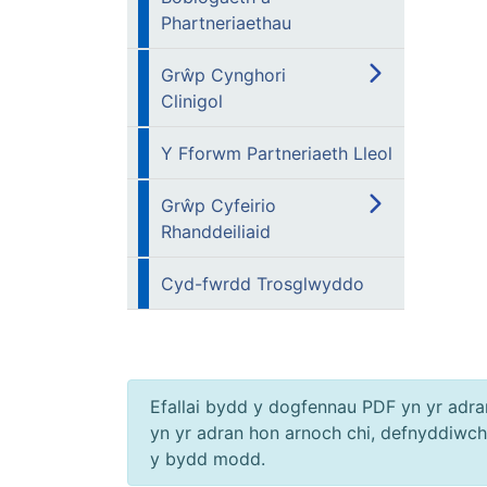
Phartneriaethau
Grŵp Cynghori
Clinigol
Y Fforwm Partneriaeth Lleol
Grŵp Cyfeirio
Rhanddeiliaid
Cyd-fwrdd Trosglwyddo
Efallai bydd y dogfennau PDF yn yr adr
yn yr adran hon arnoch chi, defnyddiwc
y bydd modd.