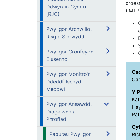
croes
Ddwyrain Cymru
(IMTP)
(RJC)
Pwyllgor Archwilio,
Risg a Sicrwydd
Pwyllgor Cronfeydd
Elusennol
Cad
Pwyllgor Monitro'r
Car
Ddeddf Iechyd
Meddwl
Y P
Kat
Pwyllgor Ansawdd,
Hay
Diogelwch a
Pa
Phrofiad
Cy
Papurau Pwyllgor
Ric