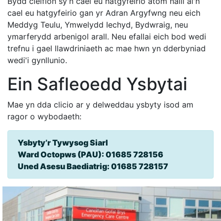
Bydd cleifion sy'n cael eu hatgyfeirio atom naill ai'n
cael eu hatgyfeirio gan yr Adran Argyfwng neu eich
Meddyg Teulu, Ymwelydd Iechyd, Bydwraig, neu
ymarferydd arbenigol arall. Neu efallai eich bod wedi
trefnu i gael llawdriniaeth ac mae hwn yn dderbyniad
wedi'i gynllunio.
Ein Safleoedd Ysbytai
Mae yn dda clicio ar y delweddau ysbyty isod am
ragor o wybodaeth:
Ysbyty’r Tywysog Siarl
Ward Octopws (PAU): 01685 728156
Uned Asesu Baediatrig: 01685 728157