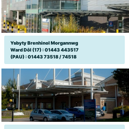
Ysbyty Brenhinol Morgannwg
Ward Dôl (17) : 01443 443517
(PAU) : 01443 73518 / 74518