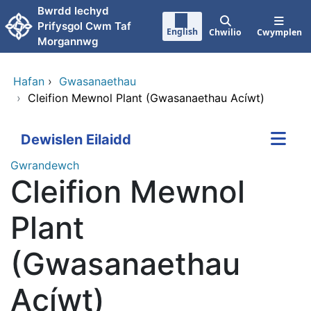
Neidio i'r prif gynnwy
Bwrdd Iechyd
Prifysgol Cwm Taf
English
Chwilio
Cwymplen
Morgannwg
Hafan
›
Gwasanaethau
›
Cleifion Mewnol Plant (Gwasanaethau Acíwt)
Dewislen Eilaidd
Gwrandewch
Cleifion Mewnol
Plant
(Gwasanaethau
Acíwt)