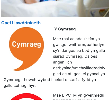
Cael Llawdriniaeth
Y Gymraeg
Mae rhai aelodau'r tîm yn
gwisgo iwnifform/bathodyn
sy'n dangos eu bod yn gallu
siarad Cymraeg. Os oes
angen i'ch
derbyniad/ymchwiliad/adoly
giad ac ati gael ei gynnal yn
Gymraeg, rhowch wybod i aelod o staff a fydd yn
gallu cefnogi hyn.
Mae BIPCTM yn gweithredu
POLISI DIM YSMYGU.
Dydy
ysmygu a fepio ddim yn