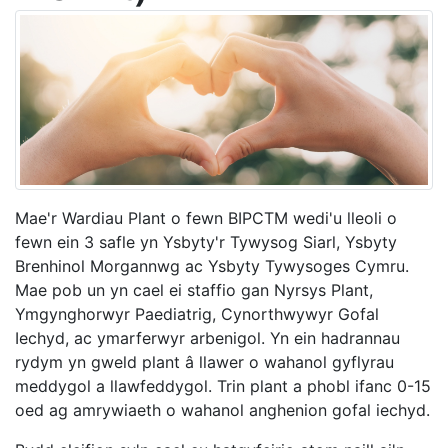
Mae'r Wardiau Plant o fewn BIPCTM wedi'u lleoli o
fewn ein 3 safle yn Ysbyty'r Tywysog Siarl, Ysbyty
Brenhinol Morgannwg ac Ysbyty Tywysoges Cymru.
Mae pob un yn cael ei staffio gan Nyrsys Plant,
Ymgynghorwyr Paediatrig, Cynorthwywyr Gofal
Iechyd, ac ymarferwyr arbenigol. Yn ein hadrannau
rydym yn gweld plant â llawer o wahanol gyflyrau
meddygol a llawfeddygol. Trin plant a phobl ifanc 0-15
oed ag amrywiaeth o wahanol anghenion gofal iechyd.