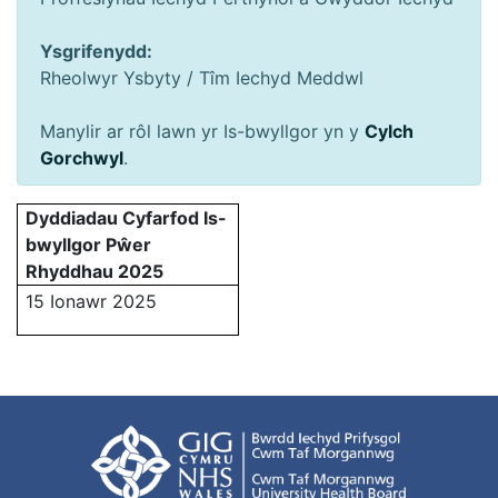
Ysgrifenydd:
Rheolwyr Ysbyty / Tîm Iechyd Meddwl
Manylir ar rôl lawn yr Is-bwyllgor yn y
Cylch
Gorchwyl
.
Dyddiadau Cyfarfod Is-
bwyllgor Pŵer
Rhyddhau 2025
15 Ionawr 2025