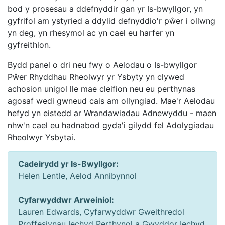
bod y prosesau a ddefnyddir gan yr Is-bwyllgor, yn
gyfrifol am ystyried a ddylid defnyddio'r pŵer i ollwng
yn deg, yn rhesymol ac yn cael eu harfer yn
gyfreithlon.
Bydd panel o dri neu fwy o Aelodau o Is-bwyllgor
Pŵer Rhyddhau Rheolwyr yr Ysbyty yn clywed
achosion unigol lle mae cleifion neu eu perthynas
agosaf wedi gwneud cais am ollyngiad. Mae'r Aelodau
hefyd yn eistedd ar Wrandawiadau Adnewyddu - maen
nhw'n cael eu hadnabod gyda'i gilydd fel Adolygiadau
Rheolwyr Ysbytai.
Cadeirydd yr Is-Bwyllgor:
Helen Lentle, Aelod Annibynnol
Cyfarwyddwr Arweiniol:
Lauren Edwards, Cyfarwyddwr Gweithredol
Proffesiynau Iechyd Perthynol a Gwyddor Iechyd