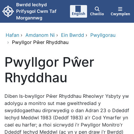
Neidio i'r prif gynnwy
Bwrdd Iechyd
Prifysgol Cwm Taf
English
Chwilio
Cwymplen
Morgannwg
Hafan
›
Amdanom Ni
›
Ein Bwrdd
›
Pwyllgorau
›
Pwyllgor Pŵer Rhyddhau
Pwyllgor Pŵer
Rhyddhau
Diben Is-bwyllgor Pŵer Rhyddhau Rheolwyr Ysbyty yw
adolygu a monitro sut mae gweithrediad y
swyddogaethau dirprwyedig o dan Adran 23 o Ddeddf
Iechyd Meddwl 1983 (Deddf 1983) a'r Cod Ymarfer yn
cael eu harfer; a rhoi sicrwydd i'r Pwyllgor Monitro'r
Ddeddf Iechyd Meddwl (ac yn y pen draw i'r Bwrdd)