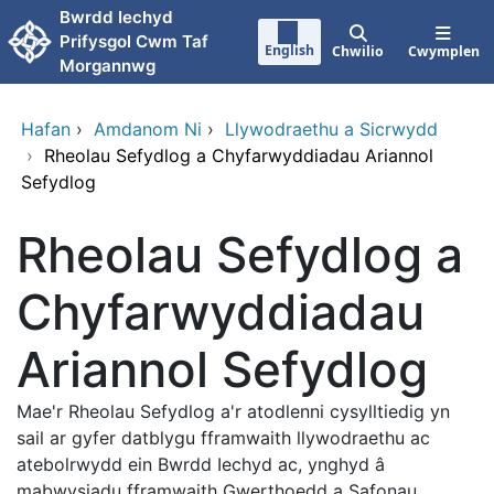
Neidio i'r prif gynnwy
Bwrdd Iechyd
Prifysgol Cwm Taf
English
Chwilio
Cwymplen
Morgannwg
Hafan
›
Amdanom Ni
›
Llywodraethu a Sicrwydd
›
Rheolau Sefydlog a Chyfarwyddiadau Ariannol
Sefydlog
Rheolau Sefydlog a
Chyfarwyddiadau
Ariannol Sefydlog
Mae'r Rheolau Sefydlog a'r atodlenni cysylltiedig yn
sail ar gyfer datblygu fframwaith llywodraethu ac
atebolrwydd ein Bwrdd Iechyd ac, ynghyd â
mabwysiadu fframwaith Gwerthoedd a Safonau