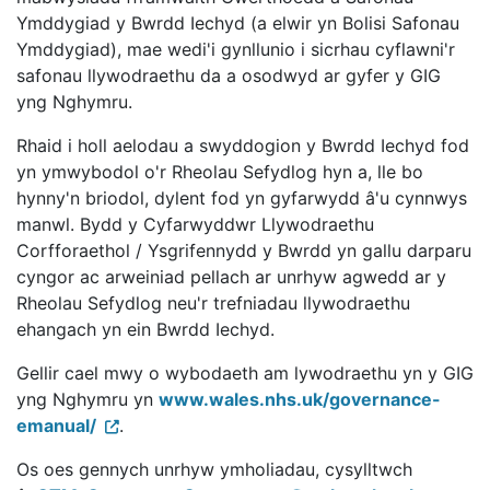
Ymddygiad y Bwrdd Iechyd (a elwir yn Bolisi Safonau
Ymddygiad), mae wedi'i gynllunio i sicrhau cyflawni'r
safonau llywodraethu da a osodwyd ar gyfer y GIG
yng Nghymru.
Rhaid i holl aelodau a swyddogion y Bwrdd Iechyd fod
yn ymwybodol o'r Rheolau Sefydlog hyn a, lle bo
hynny'n briodol, dylent fod yn gyfarwydd â'u cynnwys
manwl. Bydd y Cyfarwyddwr Llywodraethu
Corfforaethol / Ysgrifennydd y Bwrdd yn gallu darparu
cyngor ac arweiniad pellach ar unrhyw agwedd ar y
Rheolau Sefydlog neu'r trefniadau llywodraethu
ehangach yn ein Bwrdd Iechyd.
Gellir cael mwy o wybodaeth am lywodraethu yn y GIG
yng Nghymru yn
www.wales.nhs.uk/governance-
emanual/
.
Os oes gennych unrhyw ymholiadau, cysylltwch