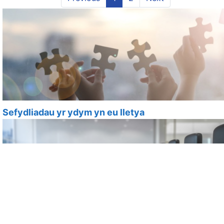
Sefydliadau yr ydym yn eu lletya
Ein Bwrdd