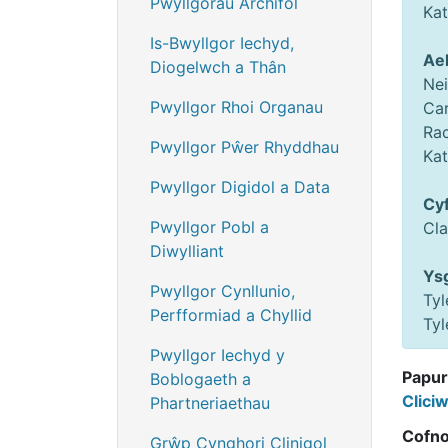
Pwyllgorau Archifol
Kat
Is-Bwyllgor Iechyd,
Ael
Diogelwch a Thân
Nei
Pwyllgor Rhoi Organau
Ca
Ra
Pwyllgor Pŵer Rhyddhau
Ka
Pwyllgor Digidol a Data
Cy
Pwyllgor Pobl a
Cl
Diwylliant
Ys
Pwyllgor Cynllunio,
Tyl
Perfformiad a Chyllid
Tyl
Pwyllgor Iechyd y
Papur
Boblogaeth a
Clici
Phartneriaethau
Cofno
Grŵp Cynghori Clinigol