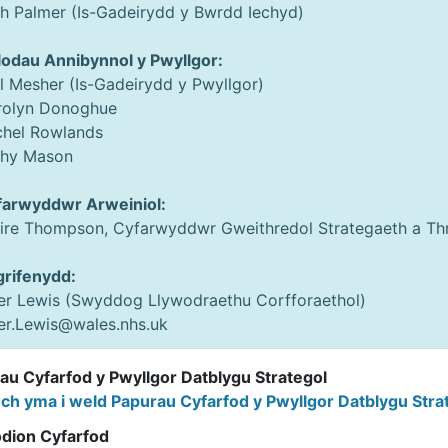
h Palmer (Is-Gadeirydd y Bwrdd Iechyd)
odau Annibynnol y Pwyllgor:
l Mesher (Is-Gadeirydd y Pwyllgor)
rolyn Donoghue
chel Rowlands
thy Mason
farwyddwr Arweiniol:
aire Thompson, Cyfarwyddwr Gweithredol Strategaeth a T
grifenydd:
er Lewis (Swyddog Llywodraethu Corfforaethol)
er.Lewis@wales.nhs.uk
au Cyfarfod y Pwyllgor Datblygu Strategol
wch yma i weld Papurau Cyfarfod y Pwyllgor Datblygu Stra
dion Cyfarfod