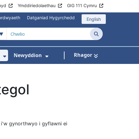
hyd
Ymddiriedolaethau
GIG 111 Cymru
mordwyaeth
Datganiad Hygyrchedd
English
Chwilio
Rhagor
Newyddion
hau
sbytai
wislen ar gyfer Cyngor i gleifion
Dangos isddewislen ar gyfer Amdanom Ni
Dangos isddewislen ar gyfer
tegol
d i'w gynorthwyo i gyflawni ei