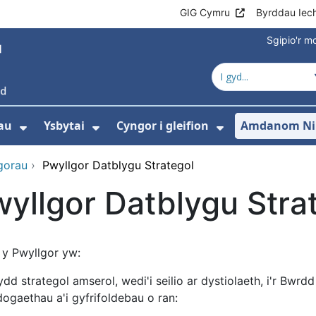
GIG Cymru
Byrddau Iec
Sgipio'r 
au
Ysbytai
Cyngor i gleifion
Amdanom Ni
Dangos isddewislen ar gyfer Gwasanaet
Dangos isddewislen ar gyfer Y
Dangos isdde
gorau
›
Pwyllgor Datblygu Strategol
yllgor Datblygu Stra
 y Pwyllgor yw:
dd strategol amserol, wedi'i seilio ar dystiolaeth, i'r Bwrd
ogaethau a'i gyfrifoldebau o ran: