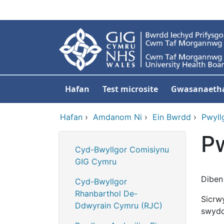
Neidio i'r prif gynnwy
Hafan
Test microsite
Gwasanaeth
Hafan
›
Amdanom Ni
›
Ein Bwrdd
›
Pwyll
Pw
Cyd-Bwyllgor Comisiynu
GIG Cymru
Diben
Cyd-Bwyllgor
Rhanbarthol De-
Sicrwy
Ddwyrain Cymru (RJC)
swydd