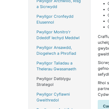
Pwyllgor Archwilio, Risg
a Sicrwydd
Pwyllgor Cronfeydd
Elusennol
Pwyllgor Monitro'r
Craffu
Ddeddf Iechyd Meddwl
uchelg
Pwyllgor Ansawdd,
gwybo
Diogelwch a Phrofiad
gweit
Sicrw
Pwyllgor Taliadau a
gefno
Thelerau Gwasanaeth
sefydl
Pwyllgor Datblygu
Rhoi 
Strategol
partn
Pwyllgor Cyflawni
Cydwei
Gweithredol
Cad