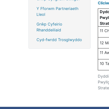
Clici
Y Fforwm Partneriaeth
Dydd
Lleol
Pwyl
Stra
Grŵp Cyfeirio
Rhanddeiliaid
11
Ch
Cyd-fwrdd Trosglwyddo
12 M
11
Aw
10
T
Dyddi
Pwyll
Strat