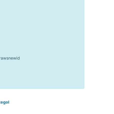
hrawsnewid
tegol