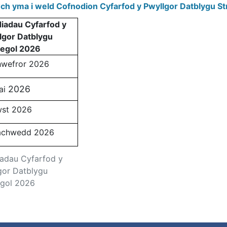
wch yma i weld Cofnodion Cyfarfod y Pwyllgor Datblygu St
iadau Cyfarfod y
lgor Datblygu
tegol 2026
wefror
2026
2026
ai
st
2026
achwedd
2026
adau Cyfarfod y
gor Datblygu
egol 2026