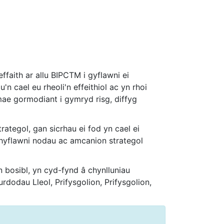
ffaith ar allu BIPCTM i gyflawni ei
n cael eu rheoli'n effeithiol ac yn rhoi
ae gormodiant i gymryd risg, diffyg
tegol, gan sicrhau ei fod yn cael ei
hyflawni nodau ac amcanion strategol
 bosibl, yn cyd-fynd â chynlluniau
dodau Lleol, Prifysgolion, Prifysgolion,