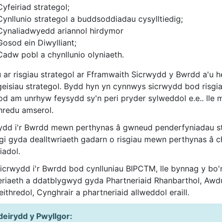
Cyfeiriad strategol;
Cynllunio strategol a buddsoddiadau cysylltiedig;
Cynaliadwyedd ariannol hirdymor
Gosod ein Diwylliant;
Cadw pobl a chynllunio olyniaeth.
 ar risgiau strategol ar Fframwaith Sicrwydd y Bwrdd a'u he
eisiau strategol. Bydd hyn yn cynnwys sicrwydd bod risgiau'
d am unrhyw feysydd sy'n peri pryder sylweddol e.e.. lle m
hredu amserol.
ydd i'r Bwrdd mewn perthynas â gwneud penderfyniadau stra
gi gyda dealltwriaeth gadarn o risgiau mewn perthynas â c
iadol.
sicrwydd i'r Bwrdd bod cynlluniau BIPCTM, lle bynnag y bo'n
eriaeth a ddatblygwyd gyda Phartneriaid Rhanbarthol, Awdur
thredol, Cynghrair a phartneriaid allweddol eraill.
eirydd y Pwyllgor: