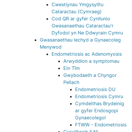
Cwestiynau Ymgysylltu
Cataractau (Cymraeg)
Cod QR ar gyfer Cynllunio
Gwasanaethau Cataractau'r
Dyfodol yn Ne Ddwyrain Cymru
Gwasanaethau Iechyd a Gynaecoleg
Menywod
Endometriosis ac Adenomyosis
Arwyddion a symptomau
Ein Tîm
Gwybodaeth a Chyngor
Pellach
Endometriosis DU
Endometriosis Cymru
Cymdeithas Brydeinig
ar gyfer Endosgopi
Gynaecolegol
FTWW - Endometriosis
Cysylltwch â Ni