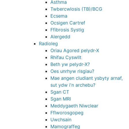
Asthma
Twbercwlosis (TB)/BCG
Ecsema
Ocsigen Cartref
Ffibrosis Systig
Alergedd
Radioleg
Oriau Agored pelydr-X
Rhifau Cyswllt
Beth yw pelydr-X?
Oes unrhyw risgiau?
Mae angen cludiant ysbyty arnaf,
sut ydw i'n archebu?
Sgan CT
Sgan MRI
Meddygaeth Niwclear
Fflworosgopeg
Uwchsain
Mamograffeg