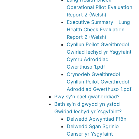
Operational Pilot Evaluation
Report 2 (Welsh)
Executive Summary - Lung
Health Check Evaluation
Report 2 (Welsh)
Cynllun Peilot Gweithredol
Gwiriad Iechyd yr Ysgyfaint
Cymru Adroddiad
Gwerthuso 1.pdf
Crynodeb Gweithredol
Cynllun Peilot Gweithredol
Adroddiad Gwerthuso 1.pdf
Pwy sy'n cael gwahoddiad?
Beth sy'n digwydd yn ystod
Gwiriad Iechyd yr Ysgyfaint?
Delwedd Apwyntiad Ffôn
Delwedd Sgan Sgrinio
Canser yr Ysgyfaint