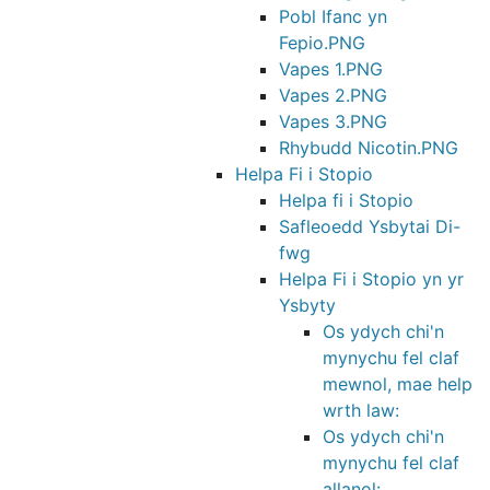
Pobl Ifanc yn
Fepio.PNG
Vapes 1.PNG
Vapes 2.PNG
Vapes 3.PNG
Rhybudd Nicotin.PNG
Helpa Fi i Stopio
Helpa fi i Stopio
Safleoedd Ysbytai Di-
fwg
Helpa Fi i Stopio yn yr
Ysbyty
Os ydych chi'n
mynychu fel claf
mewnol, mae help
wrth law:
Os ydych chi'n
mynychu fel claf
allanol: