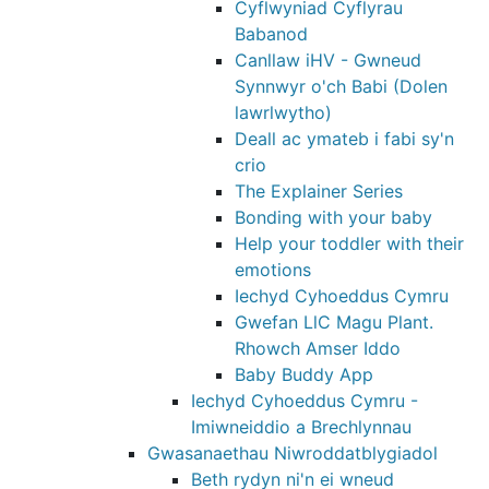
Cyflwyniad Cyflyrau
Babanod
Canllaw iHV - Gwneud
Synnwyr o'ch Babi (Dolen
lawrlwytho)
Deall ac ymateb i fabi sy'n
crio
The Explainer Series
Bonding with your baby
Help your toddler with their
emotions
Iechyd Cyhoeddus Cymru
Gwefan LlC Magu Plant.
Rhowch Amser Iddo
Baby Buddy App
Iechyd Cyhoeddus Cymru -
Imiwneiddio a Brechlynnau
Gwasanaethau Niwroddatblygiadol
Beth rydyn ni'n ei wneud