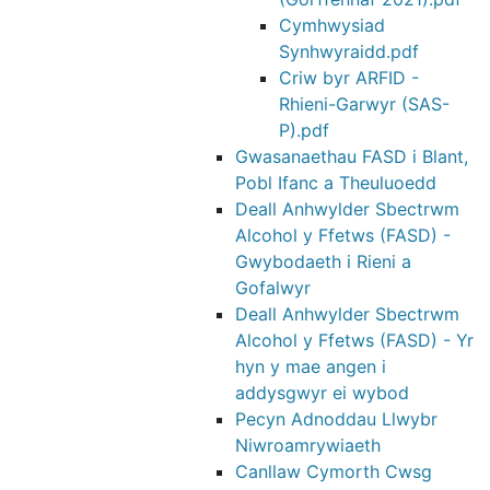
Cymhwysiad
Synhwyraidd.pdf
Criw byr ARFID -
Rhieni-Garwyr (SAS-
P).pdf
Gwasanaethau FASD i Blant,
Pobl Ifanc a Theuluoedd
Deall Anhwylder Sbectrwm
Alcohol y Ffetws (FASD) -
Gwybodaeth i Rieni a
Gofalwyr
Deall Anhwylder Sbectrwm
Alcohol y Ffetws (FASD) - Yr
hyn y mae angen i
addysgwyr ei wybod
Pecyn Adnoddau Llwybr
Niwroamrywiaeth
Canllaw Cymorth Cwsg