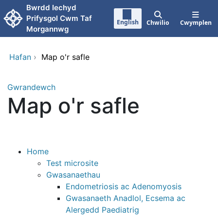
Neidio i'r prif gynnwy
Bwrdd Iechyd
Prifysgol Cwm Taf
English
Chwilio
Cwymplen
Morgannwg
Hafan
›
Map o'r safle
Gwrandewch
Map o'r safle
Home
Test microsite
Gwasanaethau
Endometriosis ac Adenomyosis
Gwasanaeth Anadlol, Ecsema ac
Alergedd Paediatrig