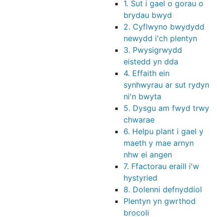
1. Sut i gael o gorau o
brydau bwyd
2. Cyflwyno bwydydd
newydd i'ch plentyn
3. Pwysigrwydd
eistedd yn dda
4. Effaith ein
synhwyrau ar sut rydyn
ni'n bwyta
5. Dysgu am fwyd trwy
chwarae
6. Helpu plant i gael y
maeth y mae arnyn
nhw ei angen
7. Ffactorau eraill i'w
hystyried
8. Dolenni defnyddiol
Plentyn yn gwrthod
brocoli