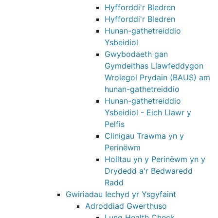
Hyfforddi'r Bledren
Hyfforddi'r Bledren
Hunan-gathetreiddio
Ysbeidiol
Gwybodaeth gan
Gymdeithas Llawfeddygon
Wrolegol Prydain (BAUS) am
hunan-gathetreiddio
Hunan-gathetreiddio
Ysbeidiol - Eich Llawr y
Pelfis
Clinigau Trawma yn y
Perinëwm
Holltau yn y Perinëwm yn y
Drydedd a'r Bedwaredd
Radd
Gwiriadau Iechyd yr Ysgyfaint
Adroddiad Gwerthuso
Lung Health Check