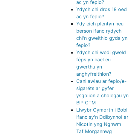
ac yn fepio?
Ydych chi dros 18 oed
ac yn fepio?
Ydy eich plentyn neu
berson ifanc rydych
chi'n gweithio gyda yn
fepio?
Ydych chi wedi gweld
fêps yn cael eu
gwerthu yn
anghyfreithlon?
Canllawiau ar fepio/e-
sigaréts ar gyfer
ysgolion a cholegau yn
BIP CTM
Llwybr Cymorth i Bobl
Ifanc sy'n Ddibynnol ar
Nicotin yng Nghwm
Taf Morgannwg