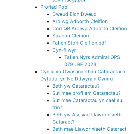
Profiad Pobl
Dweud Eich Dweud
Arolwg Adborth Cleifion
Cod QR Arolwg Adborth Cleifion
Straeon Cleifion
Taflen Stori Cleifion.pdf
Cyn-filwyr
Taflen Nyrs Admiral OPS
079 LBF 2023
Cynllunio Gwasanaethau Cataractau'r
Dyfodol yn Ne Ddwyrain Cymru
Beth yw Cataractau?
Sut mae profi am Gataractau?
Sut mae Cataractau yn cael eu
trin?
Beth yw Asesiad Llawdriniaeth
Cataract?
Beth mae Llawdriniaeth Cataract