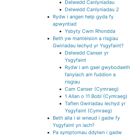
Delwedd Canlyniadau
Delwedd Canlyniadau 2
Rydw i angen help gyda fy
apwyntiad
Ysbyty Cwm Rhondda
Beth yw manteision a risgiau
Gwiriadau Iechyd yr Ysgyfaint?
Delwedd Canser yr
Ysgyfaint
Rydw i am gael gwybodaeth
fanylach am fuddion a
risgiau
Cam Canser (Cymraeg)
1 Allan o 11 Bobl (Cymraeg)
Taflen Gwiriadau Iechyd yr
Ysgyfaint (Cymraeg)
Beth alla i ei wneud i gadw fy
Ysgyfaint yn iach?
Pa symptomau ddylwn i gadw