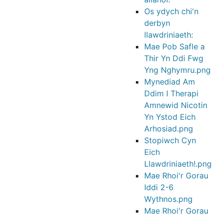
Os ydych chi'n
derbyn
llawdriniaeth:
Mae Pob Safle a
Thir Yn Ddi Fwg
Yng Nghymru.png
Mynediad Am
Ddim I Therapi
Amnewid Nicotin
Yn Ystod Eich
Arhosiad.png
Stopiwch Cyn
Eich
Llawdriniaeth!.png
Mae Rhoi'r Gorau
Iddi 2-6
Wythnos.png
Mae Rhoi'r Gorau