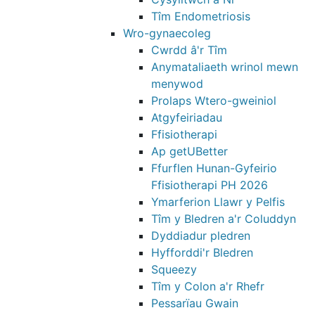
Tîm Endometriosis
Wro-gynaecoleg
Cwrdd â'r Tîm
Anymataliaeth wrinol mewn
menywod
Prolaps Wtero-gweiniol
Atgyfeiriadau
Ffisiotherapi
Ap getUBetter
Ffurflen Hunan-Gyfeirio
Ffisiotherapi PH 2026
Ymarferion Llawr y Pelfis
Tîm y Bledren a'r Coluddyn
Dyddiadur pledren
Hyfforddi'r Bledren
Squeezy
Tîm y Colon a'r Rhefr
Pessarïau Gwain