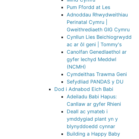
Pum Ffordd at Les
Adnoddau Rhwydweithiau
Perinatal Cymru |
Gweithrediaeth GIG Cymru
Cynllun Lles Beichiogrwydd
ac ar ôl geni | Tommy's
Canolfan Genedlaethol ar
gyfer Iechyd Meddwl
(NCMH)
Cymdeithas Trawma Geni
Sefydliad PANDAS y DU
Dod i Adnabod Eich Babi
Adeiladu Babi Hapus:
Canllaw ar gyfer Rhieni
Deall ac ymateb i
ymddygiad plant yn y
blynyddoedd cynnar
Building a Happy Baby