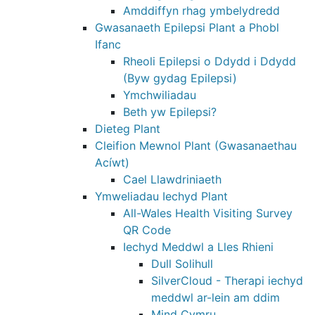
Amddiffyn rhag ymbelydredd
Gwasanaeth Epilepsi Plant a Phobl
Ifanc
Rheoli Epilepsi o Ddydd i Ddydd
(Byw gydag Epilepsi)
Ymchwiliadau
Beth yw Epilepsi?
Dieteg Plant
Cleifion Mewnol Plant (Gwasanaethau
Acíwt)
Cael Llawdriniaeth
Ymweliadau Iechyd Plant
All-Wales Health Visiting Survey
QR Code
Iechyd Meddwl a Lles Rhieni
Dull Solihull
SilverCloud - Therapi iechyd
meddwl ar-lein am ddim
Mind Cymru