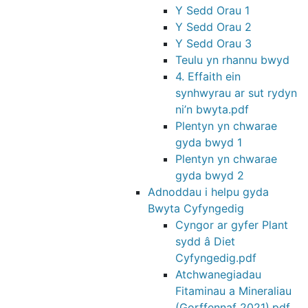
Y Sedd Orau 1
Y Sedd Orau 2
Y Sedd Orau 3
Teulu yn rhannu bwyd
4. Effaith ein
synhwyrau ar sut rydyn
ni’n bwyta.pdf
Plentyn yn chwarae
gyda bwyd 1
Plentyn yn chwarae
gyda bwyd 2
Adnoddau i helpu gyda
Bwyta Cyfyngedig
Cyngor ar gyfer Plant
sydd â Diet
Cyfyngedig.pdf
Atchwanegiadau
Fitaminau a Mineraliau
(Gorffennaf 2021).pdf