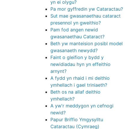
yn ei olygu?
Pa mor gyffredin yw Cataractau?
Sut mae gwasanaethau cataract
presennol yn gweithio?
Pam fod angen newid
gwasanaethau Cataract?
Beth yw manteision posibl model
gwasanaeth newydd?
Faint o gleifion y bydd y
newidiadau hyn yn effeithio
arnynt?
A fydd yn rhaid i mi deithio
ymhellach i gael triniaeth?
Beth os na allaf deithio
ymhellach?
A yw'r meddygon yn cefnogi
newid?
Papur Briffio Ymgysylltu
Cataractau (Cymraeg)