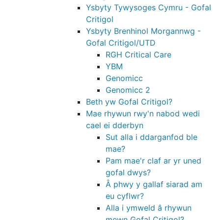
Ysbyty Tywysoges Cymru - Gofal
Critigol
Ysbyty Brenhinol Morgannwg -
Gofal Critigol/UTD
RGH Critical Care
YBM
Genomicc
Genomicc 2
Beth yw Gofal Critigol?
Mae rhywun rwy'n nabod wedi
cael ei dderbyn
Sut alla i ddarganfod ble
mae?
Pam mae'r claf ar yr uned
gofal dwys?
Â phwy y gallaf siarad am
eu cyflwr?
Alla i ymweld â rhywun
mewn Gofal Critigol?