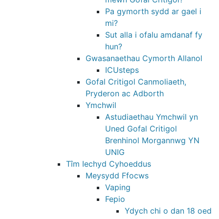
Pa gymorth sydd ar gael i
mi?
Sut alla i ofalu amdanaf fy
hun?
Gwasanaethau Cymorth Allanol
ICUsteps
Gofal Critigol Canmoliaeth,
Pryderon ac Adborth
Ymchwil
Astudiaethau Ymchwil yn
Uned Gofal Critigol
Brenhinol Morgannwg YN
UNIG
Tîm Iechyd Cyhoeddus
Meysydd Ffocws
Vaping
Fepio
Ydych chi o dan 18 oed