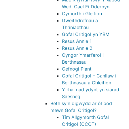
Wedi Cael Ei Dderbyn
Cymorth i Gleifion
Gweithdrefnau a
Thriniaethau
Gofal Critigol yn YBM
Resus Annie 1
Resus Annie 2
Cyngor Ymarferol i
Berthnasau
Cefnogi Plant
Gofal Critigol – Canllaw i
Berthnasau a Chleifion
Y rhai nad ydynt yn siarad
Saesneg
Beth sy'n digwydd ar ôl bod
mewn Gofal Critigol?
Tîm Allgymorth Gofal
Critigol (CCOT)