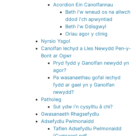
Acordion Ein Canolfannau
Beth i'w wneud os na allwch
ddod i'ch apwyntiad
Beth i'w Ddisgwyl
Oriau agor y clinig
Nyrsio Ysgol
Canolfan Iechyd a Lles Newydd Pen-y-
Bont ar Ogwr
Pryd fydd y Ganolfan newydd yn
agor?
Pa wasanaethau gofal iechyd
fydd ar gael yn y Ganolfan
newydd?
Patholeg
Sut ydw i'n cysylltu â chi?
Gwasanaeth Rhagsefydlu
Adsefydlu Pwlmonaidd
Taflen Adsefydlu Pwlmonaidd
(Cymraeg).pdf