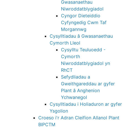
Gwasanaethau
Niwroddatblygiadol
Cyngor Dieteiddio
Cyfyngedig Cwm Taf
Morgannwg
Cysylltiadau â Gwasanaethau
Cymorth Lleol
Cysylltu Teuluoedd -
Cymorth
Niwroddatblygiadol yn
RhCT
Sefydliadau a
Gweithgareddau ar gyfer
Plant â Anghenion
Ychwanegol
Cysylltiadau i Holiaduron ar gyfer
Ysgolion
Croeso i'r Adran Cleifion Allanol Plant
BIPCTM