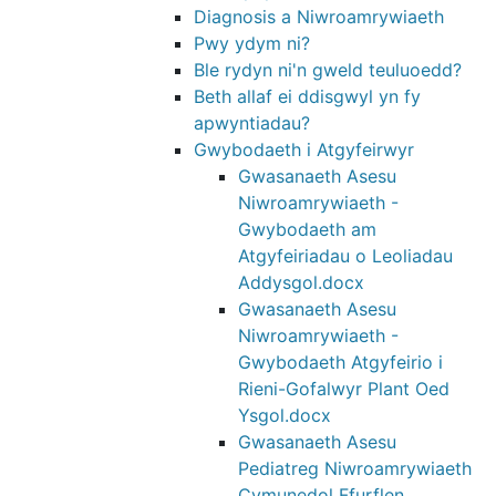
Diagnosis a Niwroamrywiaeth
Pwy ydym ni?
Ble rydyn ni'n gweld teuluoedd?
Beth allaf ei ddisgwyl yn fy
apwyntiadau?
Gwybodaeth i Atgyfeirwyr
Gwasanaeth Asesu
Niwroamrywiaeth -
Gwybodaeth am
Atgyfeiriadau o Leoliadau
Addysgol.docx
Gwasanaeth Asesu
Niwroamrywiaeth -
Gwybodaeth Atgyfeirio i
Rieni-Gofalwyr Plant Oed
Ysgol.docx
Gwasanaeth Asesu
Pediatreg Niwroamrywiaeth
Cymunedol Ffurflen