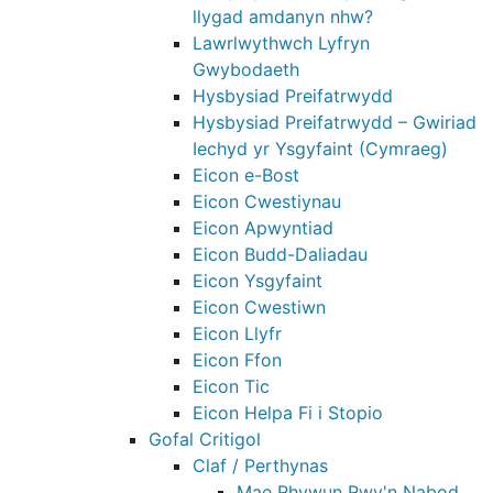
llygad amdanyn nhw?
Lawrlwythwch Lyfryn
Gwybodaeth
Hysbysiad Preifatrwydd
Hysbysiad Preifatrwydd – Gwiriad
Iechyd yr Ysgyfaint (Cymraeg)
Eicon e-Bost
Eicon Cwestiynau
Eicon Apwyntiad
Eicon Budd-Daliadau
Eicon Ysgyfaint
Eicon Cwestiwn
Eicon Llyfr
Eicon Ffon
Eicon Tic
Eicon Helpa Fi i Stopio
Gofal Critigol
Claf / Perthynas
Mae Rhywun Rwy'n Nabod