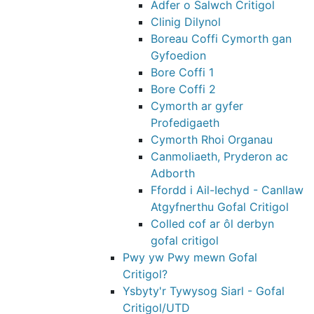
Adfer o Salwch Critigol
Clinig Dilynol
Boreau Coffi Cymorth gan
Gyfoedion
Bore Coffi 1
Bore Coffi 2
Cymorth ar gyfer
Profedigaeth
Cymorth Rhoi Organau
Canmoliaeth, Pryderon ac
Adborth
Ffordd i Ail-Iechyd - Canllaw
Atgyfnerthu Gofal Critigol
Colled cof ar ôl derbyn
gofal critigol
Pwy yw Pwy mewn Gofal
Critigol?
Ysbyty'r Tywysog Siarl - Gofal
Critigol/UTD