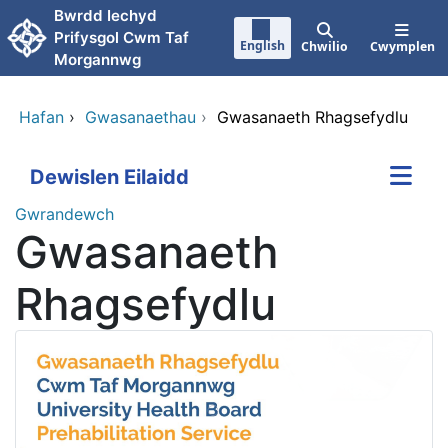
Neidio i'r prif gynnwy
Bwrdd Iechyd
Prifysgol Cwm Taf
English
Chwilio
Cwymplen
Morgannwg
Hafan
›
Gwasanaethau
›
Gwasanaeth Rhagsefydlu
Dewislen Eilaidd
Gwrandewch
Gwasanaeth
Rhagsefydlu