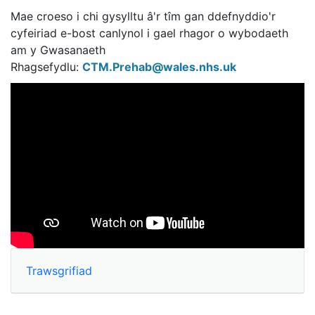
Mae croeso i chi gysylltu â'r tîm gan ddefnyddio'r
cyfeiriad e-bost canlynol i gael rhagor o wybodaeth
am y Gwasanaeth
Rhagsefydlu:
CTM.Prehab@wales.nhs.uk
Trawsgrifiad