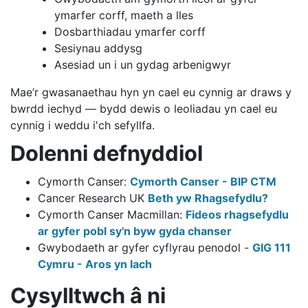
ymarfer corff, maeth a lles
Dosbarthiadau ymarfer corff
Sesiynau addysg
Asesiad un i un gydag arbenigwyr
Mae’r gwasanaethau hyn yn cael eu cynnig ar draws y
bwrdd iechyd — bydd dewis o leoliadau yn cael eu
cynnig i weddu i'ch sefyllfa.
Dolenni defnyddiol
Cymorth Canser:
Cymorth Canser - BIP CTM
Cancer Research UK
Beth yw Rhagsefydlu?
Cymorth Canser Macmillan:
Fideos rhagsefydlu
ar gyfer pobl sy'n byw gyda chanser
Gwybodaeth ar gyfer cyflyrau penodol -
GIG 111
Cymru - Aros yn Iach
Cysylltwch â ni