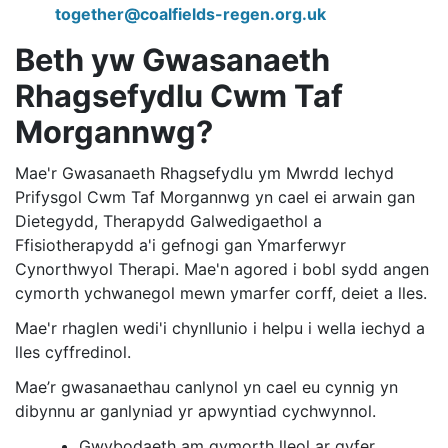
together@coalfields-regen.org.uk
Beth yw Gwasanaeth
Rhagsefydlu Cwm Taf
Morgannwg?
Mae'r Gwasanaeth Rhagsefydlu ym Mwrdd Iechyd
Prifysgol Cwm Taf Morgannwg yn cael ei arwain gan
Dietegydd, Therapydd Galwedigaethol a
Ffisiotherapydd a'i gefnogi gan Ymarferwyr
Cynorthwyol Therapi. Mae'n agored i bobl sydd angen
cymorth ychwanegol mewn ymarfer corff, deiet a lles.
Mae'r rhaglen wedi'i chynllunio i helpu i wella iechyd a
lles cyffredinol.
Mae’r gwasanaethau canlynol yn cael eu cynnig yn
dibynnu ar ganlyniad yr apwyntiad cychwynnol.
Gwybodaeth am gymorth lleol ar gyfer