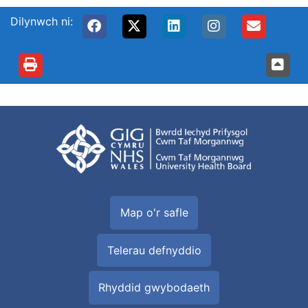
Dilynwch ni:
Map o'r safle
Telerau defnyddio
Rhyddid gwybodaeth