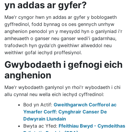
yn addas ar gyfer?
Mae'r cyngor hwn yn addas ar gyfer y boblogaeth
gyffredinol, fodd bynnag os oes gennych unrhyw
anghenion penodol yn y meysydd hyn o ganlyniad i'r
amheuaeth o ganser neu ganser wedi'i gadarnhau,
trafodwch hyn gyda'ch gweithiwr allweddol neu
weithiwr gofal iechyd proffesiynol.
Gwybodaeth i gefnogi eich
anghenion
Mae'r wybodaeth ganlynol yn rhoi'r wybodaeth i chi
allu cynnal neu wella eich iechyd cyffredinol:
Bod yn Actif:
Gweithgarwch Corfforol ac
Ymarfer Corff: Cynghrair Canser De
Ddwyrain Llundain
Bwyta ac Yfed:
Ffeithiau Bwyd - Cymdeithas