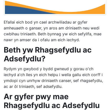
Efallai eich bod yn cael archwiliadau ar gyfer
amheuaeth o ganser, yn aros am driniaeth neu wedi
cwblhau triniaeth. Beth bynnag yw eich sefyllfa, mae
nawr yn amser da i ofalu am eich iechyd.
Beth yw Rhagsefydlu ac
Adsefydlu?
Rydym yn gwybod y bydd gwneud y gorau o'ch
iechyd a'ch lles yn eich helpu i wella gallu eich corff i
ymdopi cyn unrhyw driniaeth canser, sef rhagsefydlu,
ac ar ôl triniaeth, sef adsefydlu.
Ar gyfer pwy mae
Rhagsefydlu ac Adsefydlu