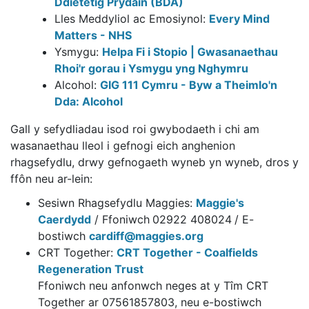
Ddietetig Prydain (BDA)
Lles Meddyliol ac Emosiynol:
Every Mind
Matters - NHS
Ysmygu:
Helpa Fi i Stopio | Gwasanaethau
Rhoi'r gorau i Ysmygu yng Nghymru
Alcohol:
GIG 111 Cymru - Byw a Theimlo'n
Dda: Alcohol
Gall y sefydliadau isod roi gwybodaeth i chi am
wasanaethau lleol i gefnogi eich anghenion
rhagsefydlu, drwy gefnogaeth wyneb yn wyneb, dros y
ffôn neu ar-lein:
Sesiwn Rhagsefydlu Maggies:
Maggie's
Caerdydd
/ Ffoniwch
02922 408024
/ E-
bostiwch
cardiff@maggies.org
CRT Together:
CRT Together - Coalfields
Regeneration Trust
Ffoniwch neu anfonwch neges at y Tîm CRT
Together ar 07561857803, neu e-bostiwch