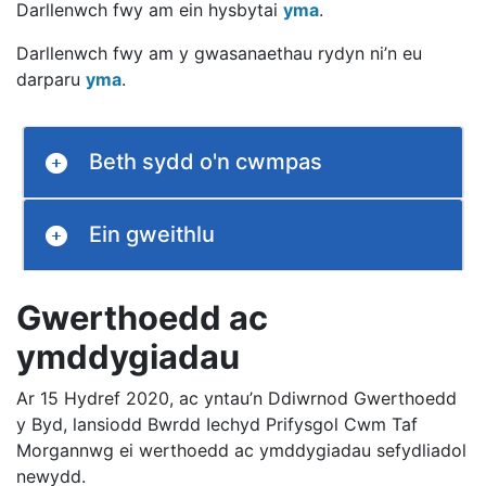
Darllenwch fwy am ein hysbytai
yma
.
Darllenwch fwy am y gwasanaethau rydyn ni’n eu
darparu
yma
.
Beth sydd o'n cwmpas
Ein gweithlu
Gwerthoedd ac
ymddygiadau
Ar 15 Hydref 2020, ac yntau’n Ddiwrnod Gwerthoedd
y Byd, lansiodd Bwrdd Iechyd Prifysgol Cwm Taf
Morgannwg ei werthoedd ac ymddygiadau sefydliadol
newydd.