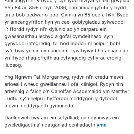
Amcangyfrifir y bydd y cynnydd mwyaf yn ein grwpiau
65 i 84 ac 85+ erbyn 2036, pan amcangyfrifir y bydd
un o bob pedwar o bobl Cymru yn 65 oed a hŷn. Bydd
yr amcangyfrifon hyn yn cael goblygiadau sylweddol
i’r ffordd rydyn ni’n dylunio ac yn darparu ein
gwasanaethau iechyd a gofal cymdeithasol sy’n
gynyddol integredig, fel bod modd i ni helpu’r bobl
sy’n byw yn ein cymunedau i fyw bywyd hir ac iach ac
yn rhydd rhag effeithiau cyfyngedig cyflyrau cronig
lluosog.
Yng Nghwm Taf Morgannwg, rydyn ni’n credu mewn
arloesi i wneud gwelliannau i ofal clinigol. Rydyn ni’n
arbennig o falch o'n Canolfan Academaidd ym Merthyr
Tudful sy'n helpu i hyfforddi meddygon y dyfodol
mewn meddygaeth gymunedol.
Darllenwch fwy am ein sefydliad, gan gynnwys ein
gweledigaeth a'n datganiad cenhadaeth
yma
.