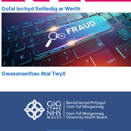
Gofal Iechyd Seiliedig ar Werth
Gwasanaethau Atal Twyll