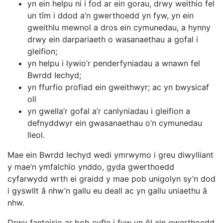
yn ein helpu ni i fod ar ein gorau, drwy weithio fel
un tîm i ddod a’n gwerthoedd yn fyw, yn ein
gweithlu mewnol a dros ein cymunedau, a hynny
drwy ein darpariaeth o wasanaethau a gofal i
gleifion;
yn helpu i lywio’r penderfyniadau a wnawn fel
Bwrdd Iechyd;
yn ffurfio profiad ein gweithwyr; ac yn bwysicaf
oll
yn gwella’r gofal a’r canlyniadau i gleifion a
defnyddwyr ein gwasanaethau o’n cymunedau
lleol.
Mae ein Bwrdd Iechyd wedi ymrwymo i greu diwylliant
y mae’n ymfalchïo ynddo, gyda gwerthoedd
cyfarwydd wrth ei graidd y mae pob unigolyn sy’n dod
i gyswllt â nhw’n gallu eu deall ac yn gallu uniaethu â
nhw.
Drwy fanteisio ar bob cyfle i fyw yn ôl ein gwerthoedd