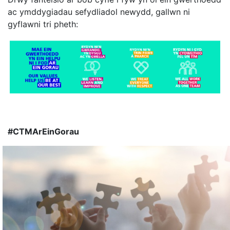
ac ymddygiadau sefydliadol newydd, gallwn ni
gyflawni tri pheth:
#CTMArEinGorau