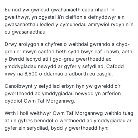
Eu nod yw gwneud gwahaniaeth cadarnhaol i’n
gweithwyr, yn ogystal â’n cleifion a defnyddwyr ein
gwasanaethau ledled y cymunedau amrywiol rydyn ni’n
eu gwasanaethau.
Drwy arolygon a chyfres o weithdai gwrando a chyd-
greu er mwyn canfod beth sydd bwysicaf i bawb, aeth
y Bwrdd Iechyd ati i gyd-greu gwerthoedd ac
ymddygiadau newydd ar gyfer y sefydliad. Cafodd
mwy na 6,500 o ddarnau o adborth eu casglu.
Canolbwynt y sefydliad erbyn hyn yw gwreiddio’r
gwerthoedd ac ymddygiadau newydd yn arferion
dyddiol Cwm Taf Morgannwg.
Wrth i holl weithwyr Cwm Taf Morgannwg weithio tuag
at un gyfres benodol o werthoedd ac ymddygiadau ar
gyfer ein sefydliad, bydd y gwerthoedd hyn: