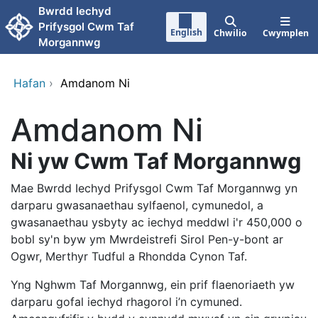
Neidio i'r prif gynnwy
Bwrdd Iechyd
Prifysgol Cwm Taf
English
Chwilio
Cwymplen
Morgannwg
Hafan
›
Amdanom Ni
Amdanom Ni
Ni yw Cwm Taf Morgannwg
Mae Bwrdd Iechyd Prifysgol Cwm Taf Morgannwg yn
darparu gwasanaethau sylfaenol, cymunedol, a
gwasanaethau ysbyty ac iechyd meddwl i'r 450,000 o
bobl sy'n byw ym Mwrdeistrefi Sirol Pen-y-bont ar
Ogwr, Merthyr Tudful a Rhondda Cynon Taf.
Yng Nghwm Taf Morgannwg, ein prif flaenoriaeth yw
darparu gofal iechyd rhagorol i’n cymuned.