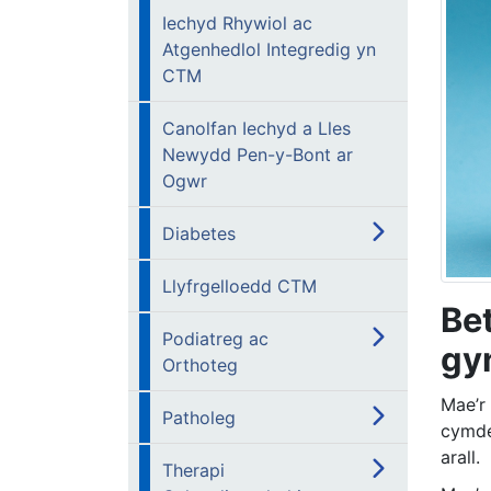
Iechyd Rhywiol ac
Atgenhedlol Integredig yn
CTM
Canolfan Iechyd a Lles
Newydd Pen-y-Bont ar
Ogwr
Diabetes
Llyfrgelloedd CTM
Be
Podiatreg ac
gy
Orthoteg
Mae’r
Patholeg
cymdei
arall.
Therapi