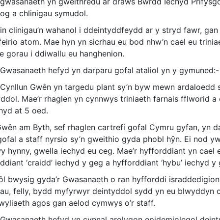
 gwasanaeth yn gweithredu ar draws Bwrdd Iechyd Prifysgo
log a chlinigau symudol.
n clinigau’n wahanol i ddeintyddfeydd ar y stryd fawr, gan 
feirio atom. Mae hyn yn sicrhau eu bod nhw’n cael eu trin
le gorau i ddiwallu eu hanghenion.
 Gwasanaeth hefyd yn darparu gofal ataliol yn y gymuned:-
 Cynllun Gwên yn targedu plant sy’n byw mewn ardaloedd sy
yddol. Mae’r rhaglen yn cynnwys triniaeth farnais fflworid 
hyd at 5 oed.
wên am Byth, sef rhaglen cartrefi gofal Cymru gyfan, yn da
gofal a staff nyrsio sy’n gweithio gyda phobl hŷn. Ei nod 
wy hynny, gwella iechyd eu ceg. Mae’r hyfforddiant yn cael
ddiant ‘craidd’ iechyd y geg a hyfforddiant ‘hybu’ iechyd y
ôl bwysig gyda’r Gwasanaeth o ran hyfforddi israddedigion 
iau, felly, bydd myfyrwyr deintyddol sydd yn eu blwyddyn o
wyliaeth agos gan aelod cymwys o’r staff.
 Gwasanaeth hefyd yn cynnal arolygon epidemiolegol deinty