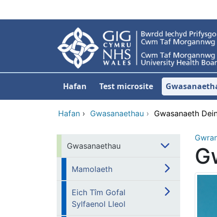
Neidio i'r prif gynnwy
Hafan
Test microsite
Gwasanaeth
Hafan
›
Gwasanaethau
›
Gwasanaeth Dei
Gwra
Gwasanaethau
G
Mamolaeth
Eich Tîm Gofal
Sylfaenol Lleol