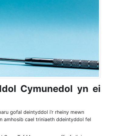
ddol Cymunedol yn ei
u gofal deintyddol i’r rheiny mewn
’n amhosib cael triniaeth ddeintyddol fel