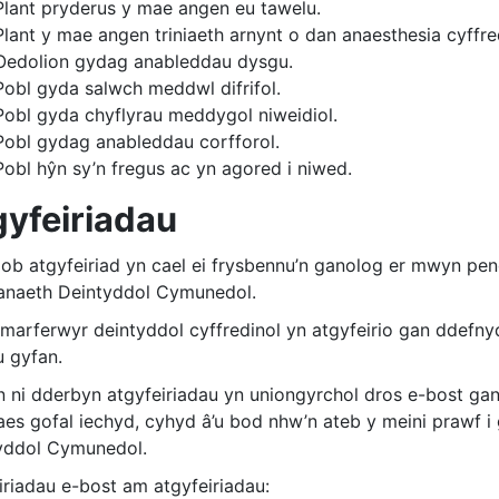
Plant pryderus y mae angen eu tawelu.
Plant y mae angen triniaeth arnynt o dan anaesthesia cyffre
Oedolion gydag anableddau dysgu.
Pobl gyda salwch meddwl difrifol.
Pobl gyda chyflyrau meddygol niweidiol.
Pobl gydag anableddau corfforol.
Pobl hŷn sy’n fregus ac yn agored i niwed.
gyfeiriadau
ob atgyfeiriad yn cael ei frysbennu’n ganolog er mwyn pend
naeth Deintyddol Cymunedol.
marferwyr deintyddol cyffredinol yn atgyfeirio gan ddefny
 gyfan.
 ni dderbyn atgyfeiriadau yn uniongyrchol dros e-bost gan 
es gofal iechyd, cyhyd â’u bod nhw’n ateb y meini prawf i
yddol Cymunedol.
iriadau e-bost am atgyfeiriadau: