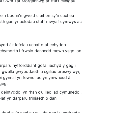
l Cwm Taf Morgannwg ar ffurf clinigau
ein bod ni’n gweld cleifion sy’n cael eu
iaeth gan yr aelodau staff mwyaf cymwys ac
dd â’r lefelau uchaf o afiechydon
a chymorth i frwsio dannedd mewn ysgolion i
rparu hyfforddiant gofal iechyd y geg i
yw gwella gwybodaeth a sgiliau preswylwyr,
 ei gynnal yn fewnol ac yn ymwneud â
 geg.
deintyddol yn rhan o’u lleoliad cymunedol.
laf yn darparu triniaeth o dan
ddol sy’n cael eu cyllido gan Lywodraeth