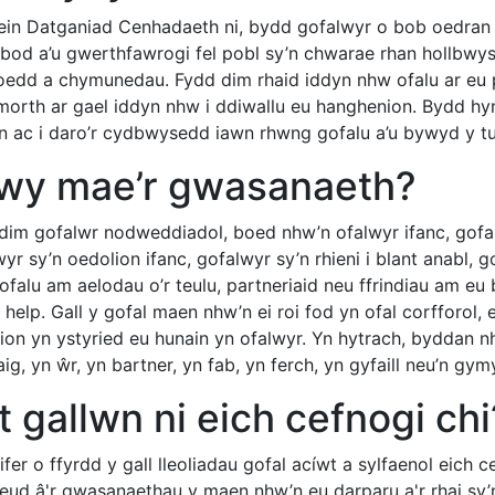
 ein Datganiad Cenhadaeth ni, bydd gofalwyr o bob oedr
bod a’u gwerthfawrogi fel pobl sy’n chwarae rhan hollbwysi
oedd a chymunedau. Fydd dim rhaid iddyn nhw ofalu ar eu
morth ar gael iddyn nhw i ddiwallu eu hanghenion. Bydd h
n ac i daro’r cydbwysedd iawn rhwng gofalu a’u bywyd y tu a
bwy mae’r gwasanaeth?
dim gofalwr nodweddiadol, boed nhw’n ofalwyr ifanc, gofal
yr sy’n oedolion ifanc, gofalwyr sy’n rhieni i blant anabl,
ofalu am aelodau o’r teulu, partneriaid neu ffrindiau am eu
help. Gall y gofal maen nhw’n ei roi fod yn ofal corfforol,
ion yn ystyried eu hunain yn ofalwyr. Yn hytrach, byddan n
ig, yn ŵr, yn bartner, yn fab, yn ferch, yn gyfaill neu’n gy
t gallwn ni eich cefnogi chi
fer o ffyrdd y gall lleoliadau gofal acíwt a sylfaenol eic
ud â'r gwasanaethau y maen nhw’n eu darparu a'r rhai sy’n