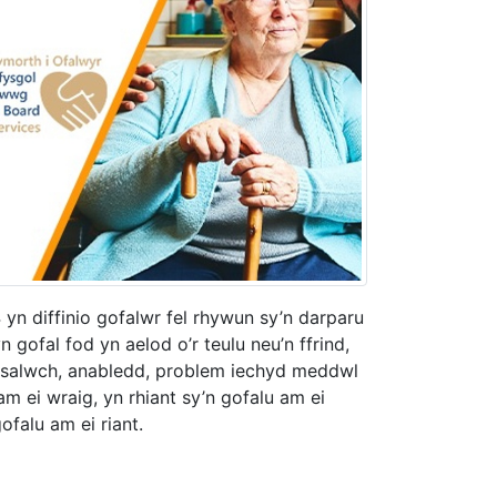
n diffinio gofalwr fel rhywun sy’n darparu
 gofal fod yn aelod o’r teulu neu’n ffrind,
 salwch, anabledd, problem iechyd meddwl
am ei wraig, yn rhiant sy’n gofalu am ei
falu am ei riant.