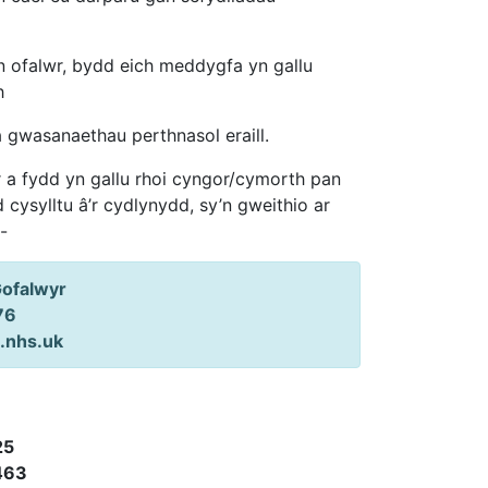
yn ofalwr, bydd eich meddygfa yn gallu
h
 gwasanaethau perthnasol eraill.
 a fydd yn gallu rhoi cyngor/cymorth pan
ysylltu â’r cydlynydd, sy’n gweithio ar
-
Gofalwyr
76
.nhs.uk
25
463