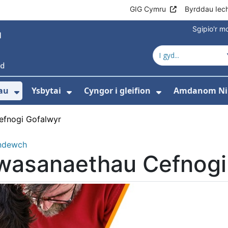
GIG Cymru
Byrddau Iec
Sgipio'r 
au
Ysbytai
Cyngor i gleifion
Amdanom Ni
Dangos isddewislen ar gyfer Gwasanaet
Dangos isddewislen ar gyfer Y
Dangos isdde
fnogi Gofalwyr
ndewch
wasanaethau Cefnogi