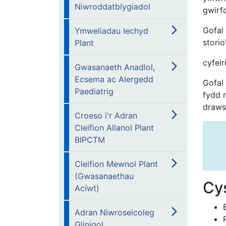
Niwroddatblygiadol
gwirf
Gofal
Ymweliadau Iechyd
stori
Plant
cyfei
Gwasanaeth Anadlol,
Ecsema ac Alergedd
Gofal
Paediatrig
fydd 
draws
Croeso i'r Adran
Cleifion Allanol Plant
BIPCTM
Cleifion Mewnol Plant
(Gwasanaethau
Cys
Acíwt)
Adran Niwroseicoleg
Glinigol