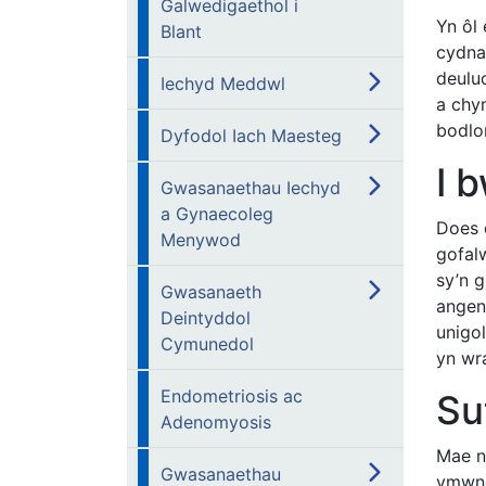
Galwedigaethol i
Yn ôl
Blant
cydna
deulu
Iechyd Meddwl
a chy
bodlo
Dyfodol Iach Maesteg
I 
Gwasanaethau Iechyd
a Gynaecoleg
Does 
Menywod
gofalw
sy’n g
Gwasanaeth
angen 
Deintyddol
unigol
Cymunedol
yn wra
Endometriosis ac
Su
Adenomyosis
Mae ni
Gwasanaethau
ymwne