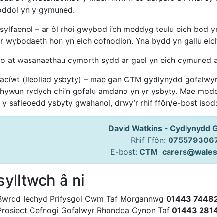
oddol yn y gymuned.
 sylfaenol – ar ôl rhoi gwybod i’ch meddyg teulu eich bod 
o’r wybodaeth hon yn eich cofnodion. Yna bydd yn gallu eic
rio at wasanaethau cymorth sydd ar gael yn eich cymuned a
 acíwt (lleoliad ysbyty) – mae gan CTM gydlynydd gofalwyr
rhywun rydych chi’n gofalu amdano yn yr ysbyty. Mae modd c
 y safleoedd ysbyty gwahanol, drwy’r rhif ffôn/e-bost isod:
David Watkins - Cydlynydd 
Rhif Ffôn:
075579306
E-bost:
CTM_carers@wales
ylltwch â ni
Bwrdd Iechyd Prifysgol Cwm Taf Morgannwg
01443 7448
Prosiect Cefnogi Gofalwyr Rhondda Cynon Taf
01443 281