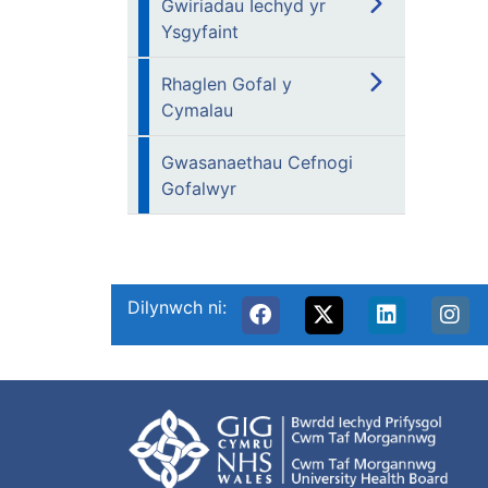
Gwiriadau Iechyd yr
Ysgyfaint
Rhaglen Gofal y
Cymalau
Gwasanaethau Cefnogi
Gofalwyr
Dilynwch ni: