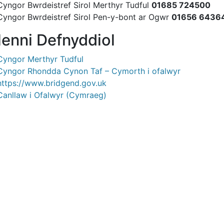
Cyngor Bwrdeistref Sirol Merthyr Tudful
01685 724500
Cyngor Bwrdeistref Sirol Pen-y-bont ar Ogwr
01656 6436
enni Defnyddiol
Cyngor Merthyr Tudful
Cyngor Rhondda Cynon Taf – Cymorth i ofalwyr
https://www.bridgend.gov.uk
Canllaw i Ofalwyr (Cymraeg)