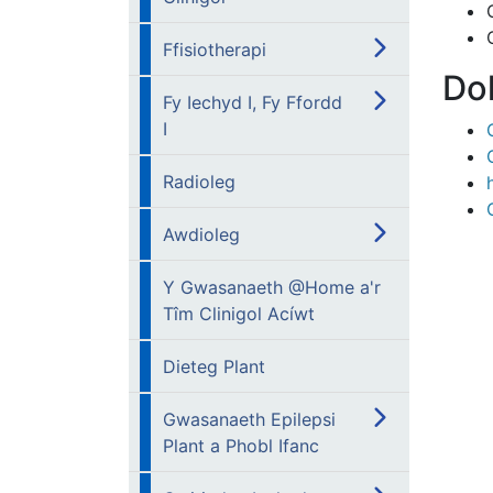
Ffisiotherapi
Dol
Fy Iechyd I, Fy Ffordd
I
Radioleg
Awdioleg
Y Gwasanaeth @Home a'r
Tîm Clinigol Acíwt
Dieteg Plant
Gwasanaeth Epilepsi
Plant a Phobl Ifanc