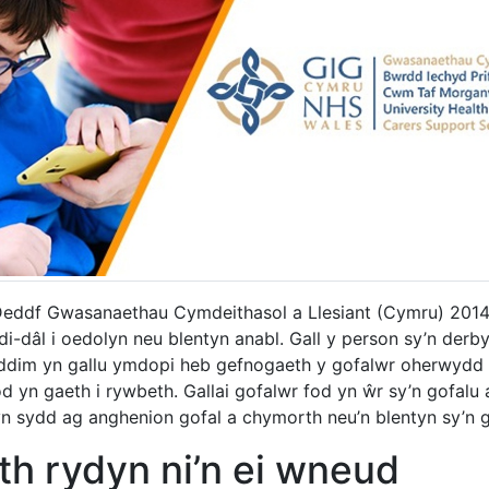
eddf Gwasanaethau Cymdeithasol a Llesiant (Cymru) 2014 y
di-dâl i oedolyn neu blentyn anabl. Gall y person sy’n derbyn
ddim yn gallu ymdopi heb gefnogaeth y gofalwr oherwydd
d yn gaeth i rywbeth. Gallai gofalwr fod yn ŵr sy’n gofalu 
yn sydd ag anghenion gofal a chymorth neu’n blentyn sy’n go
th rydyn ni’n ei wneud