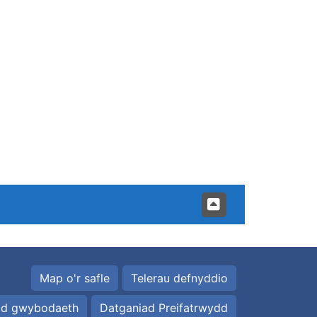
Map o'r safle
Telerau defnyddio
id gwybodaeth
Datganiad Preifatrwydd