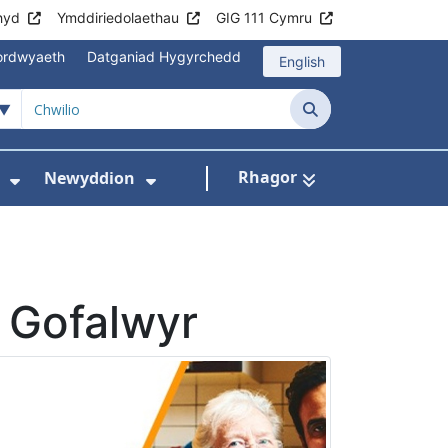
hyd
Ymddiriedolaethau
GIG 111 Cymru
mordwyaeth
Datganiad Hygyrchedd
English
Chwilio
Rhagor
Newyddion
hau
sbytai
wislen ar gyfer Cyngor i gleifion
Dangos isddewislen ar gyfer Amdanom Ni
Dangos isddewislen ar gyfer
 Gofalwyr