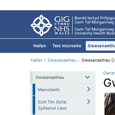
Neidio i'r prif gynnwy
Hafan
Test microsite
Gwasanaeth
Hafan
›
Gwasanaethau
›
Gwasanaethau Ce
Gwra
Gwasanaethau
G
Mamolaeth
Eich Tîm Gofal
Sylfaenol Lleol