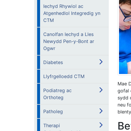
Iechyd Rhywiol ac
Atgenhedlol Integredig yn
CTM
Canolfan Iechyd a Lles
Newydd Pen-y-Bont ar
Ogwr
Diabetes
Llyfrgelloedd CTM
Mae D
Podiatreg ac
gofal 
Orthoteg
sydd 
neu fo
Patholeg
blent
Be
Therapi