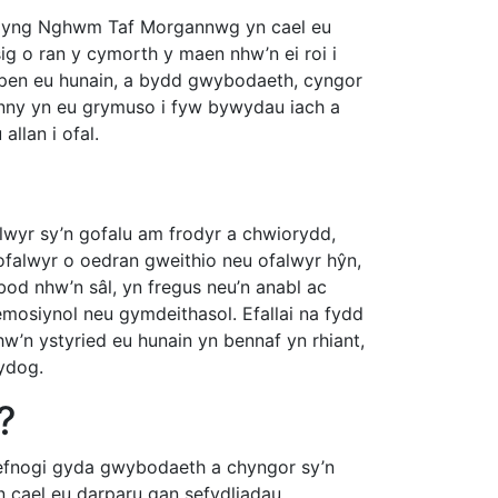
an yng Nghwm Taf Morgannwg yn cael eu
g o ran y cymorth y maen nhw’n ei roi i
 pen eu hunain, a bydd gwybodaeth, cyngor
ynny yn eu grymuso i fyw bywydau iach a
llan i ofal.
wyr sy’n gofalu am frodyr a chwiorydd,
 gofalwyr o oedran gweithio neu ofalwyr hŷn,
 bod nhw’n sâl, yn fregus neu’n anabl ac
 emosiynol neu gymdeithasol. Efallai na fydd
hw’n ystyried eu hunain yn bennaf yn rhiant,
mydog.
?
h cefnogi gyda gwybodaeth a chyngor sy’n
 cael eu darparu gan sefydliadau