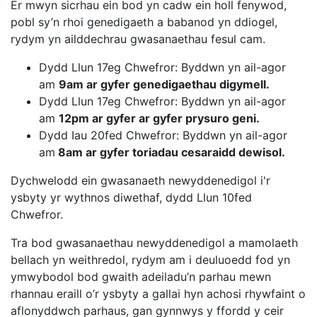
Er mwyn sicrhau ein bod yn cadw ein holl fenywod,
pobl sy’n rhoi genedigaeth a babanod yn ddiogel,
rydym yn ailddechrau gwasanaethau fesul cam.
Dydd Llun 17eg Chwefror: Byddwn yn ail-agor
am
9am ar gyfer genedigaethau digymell.
Dydd Llun 17eg Chwefror: Byddwn yn ail-agor
am
12pm ar gyfer ar gyfer prysuro geni.
Dydd Iau 20fed Chwefror: Byddwn yn ail-agor
am
8am ar gyfer toriadau cesaraidd dewisol.
Dychwelodd ein gwasanaeth newyddenedigol i'r
ysbyty yr wythnos diwethaf, dydd Llun 10fed
Chwefror.
Tra bod gwasanaethau newyddenedigol a mamolaeth
bellach yn weithredol, rydym am i deuluoedd fod yn
ymwybodol bod gwaith adeiladu’n parhau mewn
rhannau eraill o’r ysbyty a gallai hyn achosi rhywfaint o
aflonyddwch parhaus, gan gynnwys y ffordd y ceir