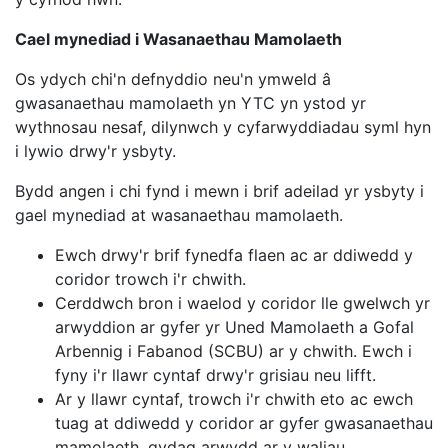
Cael mynediad i Wasanaethau Mamolaeth
Os ydych chi'n defnyddio neu'n ymweld â
gwasanaethau mamolaeth yn YTC yn ystod yr
wythnosau nesaf, dilynwch y cyfarwyddiadau syml hyn
i lywio drwy'r ysbyty.
Bydd angen i chi fynd i mewn i brif adeilad yr ysbyty i
gael mynediad at wasanaethau mamolaeth.
Ewch drwy'r brif fynedfa flaen ac ar ddiwedd y
coridor trowch i'r chwith.
Cerddwch bron i waelod y coridor lle gwelwch yr
arwyddion ar gyfer yr Uned Mamolaeth a Gofal
Arbennig i Fabanod (SCBU) ar y chwith. Ewch i
fyny i'r llawr cyntaf drwy'r grisiau neu lifft.
Ar y llawr cyntaf, trowch i'r chwith eto ac ewch
tuag at ddiwedd y coridor ar gyfer gwasanaethau
mamolaeth, gydag arwydd ar y waliau.