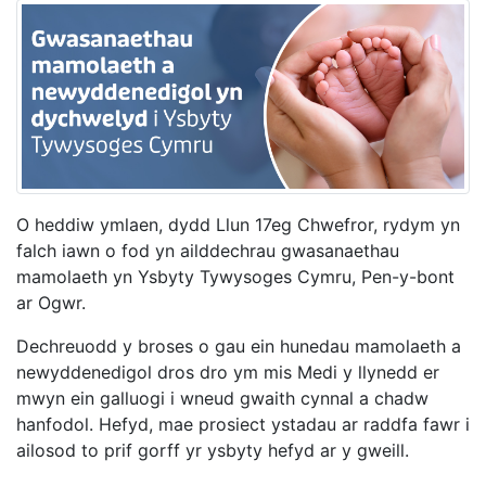
O heddiw ymlaen, dydd Llun 17eg Chwefror, rydym yn
falch iawn o fod yn ailddechrau gwasanaethau
mamolaeth yn Ysbyty Tywysoges Cymru, Pen-y-bont
ar Ogwr.
Dechreuodd y broses o gau ein hunedau mamolaeth a
newyddenedigol dros dro ym mis Medi y llynedd er
mwyn ein galluogi i wneud gwaith cynnal a chadw
hanfodol. Hefyd, mae prosiect ystadau ar raddfa fawr i
ailosod to prif gorff yr ysbyty hefyd ar y gweill.