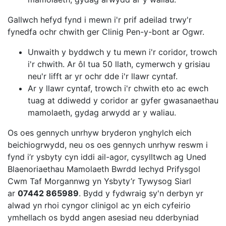
Gallwch hefyd fynd i mewn i'r prif adeilad trwy'r
fynedfa ochr chwith ger Clinig Pen-y-bont ar Ogwr.
Unwaith y byddwch y tu mewn i'r coridor, trowch
i'r chwith. Ar ôl tua 50 llath, cymerwch y grisiau
neu'r lifft ar yr ochr dde i'r llawr cyntaf.
Ar y llawr cyntaf, trowch i'r chwith eto ac ewch
tuag at ddiwedd y coridor ar gyfer gwasanaethau
mamolaeth, gydag arwydd ar y waliau.
Os oes gennych unrhyw bryderon ynghylch eich
beichiogrwydd, neu os oes gennych unrhyw reswm i
fynd i’r ysbyty cyn iddi ail-agor, cysylltwch ag Uned
Blaenoriaethau Mamolaeth Bwrdd Iechyd Prifysgol
Cwm Taf Morgannwg yn Ysbyty’r Tywysog Siarl
ar
07442 865989
. Bydd y fydwraig sy'n derbyn yr
alwad yn rhoi cyngor clinigol ac yn eich cyfeirio
ymhellach os bydd angen asesiad neu dderbyniad