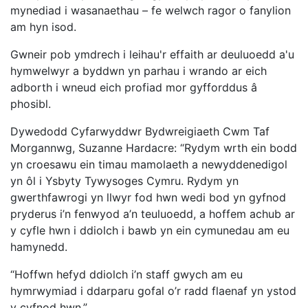
mynediad i wasanaethau – fe welwch ragor o fanylion
am hyn isod.
Gwneir pob ymdrech i leihau'r effaith ar deuluoedd a'u
hymwelwyr a byddwn yn parhau i wrando ar eich
adborth i wneud eich profiad mor gyfforddus â
phosibl.
Dywedodd Cyfarwyddwr Bydwreigiaeth Cwm Taf
Morgannwg, Suzanne Hardacre: “Rydym wrth ein bodd
yn croesawu ein timau mamolaeth a newyddenedigol
yn ôl i Ysbyty Tywysoges Cymru. Rydym yn
gwerthfawrogi yn llwyr fod hwn wedi bod yn gyfnod
pryderus i’n fenwyod a’n teuluoedd, a hoffem achub ar
y cyfle hwn i ddiolch i bawb yn ein cymunedau am eu
hamynedd.
“Hoffwn hefyd ddiolch i’n staff gwych am eu
hymrwymiad i ddarparu gofal o’r radd flaenaf yn ystod
y cyfnod hwn.”