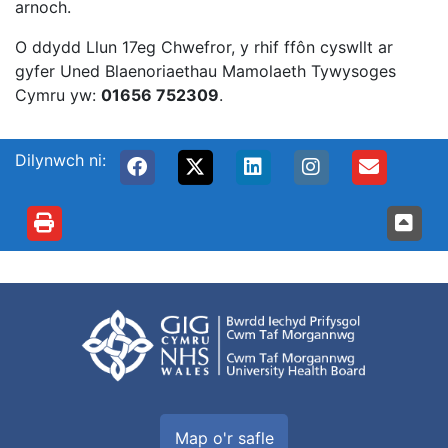
arnoch.
O ddydd Llun 17eg Chwefror, y rhif ffôn cyswllt ar
gyfer Uned Blaenoriaethau Mamolaeth Tywysoges
Cymru yw:
01656 752309
.
Dilynwch ni:
Map o'r safle