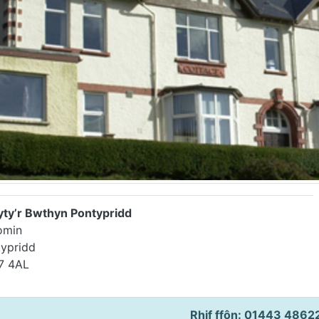
ty’r Bwthyn Pontypridd
omin
ypridd
7 4AL
Rhif ffôn: 01443 486