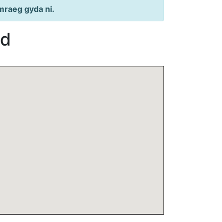
mraeg gyda ni.
dd