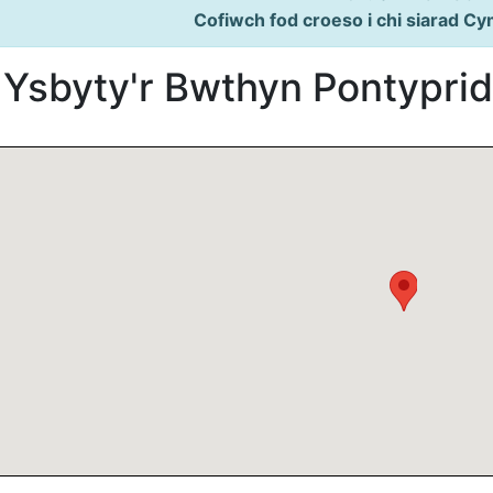
Cofiwch fod croeso i chi siarad Cy
Ysbyty'r Bwthyn Pontypri