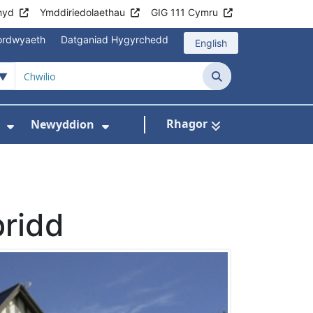
hyd
Ymddiriedolaethau
GIG 111 Cymru
mordwyaeth
Datganiad Hygyrchedd
English
Chwilio
Rhagor
Newyddion
hau
sbytai
wislen ar gyfer Cyngor i gleifion
Dangos isddewislen ar gyfer Amdanom Ni
Dangos isddewislen ar gyfer
pridd