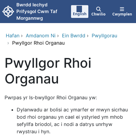
Neidio i'r prif gynnwy
Bwrdd Iechyd
Prifysgol Cwm Taf
English
Chwilio
Cwymplen
Morgannwg
Hafan
›
Amdanom Ni
›
Ein Bwrdd
›
Pwyllgorau
›
Pwyllgor Rhoi Organau
Pwyllgor Rhoi
Organau
Pwrpas yr Is-bwyllgor Rhoi Organau yw:
Dylanwadu ar bolisi ac ymarfer er mwyn sicrhau
bod rhoi organau yn cael ei ystyried ym mhob
sefyllfa briodol, ac i nodi a datrys unrhyw
rwystrau i hyn.