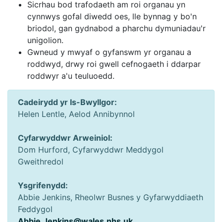
Sicrhau bod trafodaeth am roi organau yn
cynnwys gofal diwedd oes, lle bynnag y bo'n
briodol, gan gydnabod a pharchu dymuniadau'r
unigolion.
Gwneud y mwyaf o gyfanswm yr organau a
roddwyd, drwy roi gwell cefnogaeth i ddarpar
roddwyr a'u teuluoedd.
Cadeirydd yr Is-Bwyllgor:
Helen Lentle, Aelod Annibynnol
Cyfarwyddwr Arweiniol:
Dom Hurford, Cyfarwyddwr Meddygol
Gweithredol
Ysgrifenydd:
Abbie Jenkins, Rheolwr Busnes y Gyfarwyddiaeth
Feddygol
Abbie.Jenkins@wales.nhs.uk