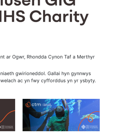
bont ar Ogwr, Rhondda Cynon Taf a Merthyr
aniaeth gwirioneddol. Gallai hyn gynnwys
welach ac yn fwy cyfforddus yn yr ysbyty.