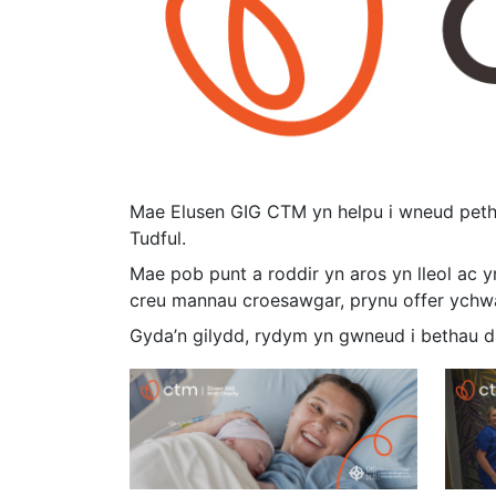
Mae Elusen GIG CTM yn helpu i wneud pethau
Tudful.
Mae pob punt a roddir yn aros yn lleol ac 
creu mannau croesawgar, prynu offer ychwa
Gyda’n gilydd, rydym yn gwneud i bethau 