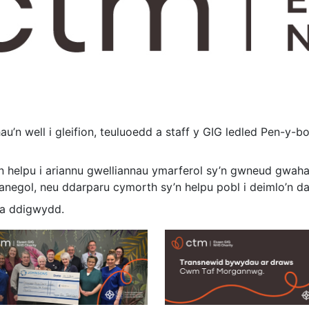
’n well i gleifion, teuluoedd a staff y GIG ledled Pen-y-
yn helpu i ariannu gwelliannau ymarferol sy’n gwneud gwah
negol, neu ddarparu cymorth sy’n helpu pobl i deimlo’n da
da ddigwydd.