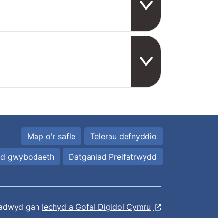
Map o'r safle
Telerau defnyddio
id gwybodaeth
Datganiad Preifatrwydd
ladwyd gan
Iechyd a Gofal Digidol Cymru