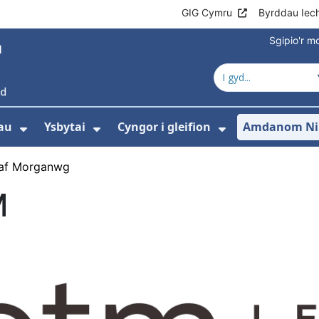
GIG Cymru
Byrddau Iec
Sgipio'r 
au
Ysbytai
Cyngor i gleifion
Amdanom Ni
Dangos isddewislen ar gyfer Gwasanaet
Dangos isddewislen ar gyfer Y
Dangos isdde
af Morganwg
M