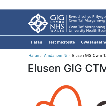
Neidio i'r prif gynnwy
Hafan
Test microsite
Gwasanaeth
Hafan
›
Amdanom Ni
›
Elusen GIG Cwm T
Elusen GIG CT