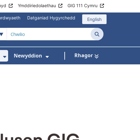
hyd
Ymddiriedolaethau
GIG 111 Cymru
mordwyaeth
Datganiad Hygyrchedd
English
Chwilio
Rhagor
Newyddion
hau
sbytai
wislen ar gyfer Cyngor i gleifion
Dangos isddewislen ar gyfer Amdanom Ni
Dangos isddewislen ar gyfer