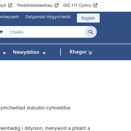
hyd
Ymddiriedolaethau
GIG 111 Cymru
mordwyaeth
Datganiad Hygyrchedd
English
Chwilio
Rhagor
Newyddion
hau
sbytai
wislen ar gyfer Cyngor i gleifion
Dangos isddewislen ar gyfer Amdanom Ni
Dangos isddewislen ar gyfer
n ymchwiliad statudol cyhoeddus
eintiedig i ddynion, menywod a phlant a