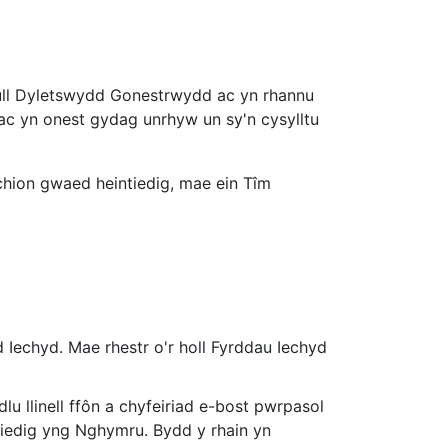
ull Dyletswydd Gonestrwydd ac yn rhannu
c yn onest gydag unrhyw un sy'n cysylltu
rchion gwaed heintiedig, mae ein Tîm
Iechyd. Mae rhestr o'r holl Fyrddau Iechyd
llinell ffôn a chyfeiriad e-bost pwrpasol
ntiedig yng Nghymru. Bydd y rhain yn