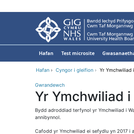
Neidio i'r prif gynnwy
Hafan
Test microsite
Gwasanaeth
Hafan
›
Cyngor i gleifion
›
Yr Ymchwiliad 
Gwrandewch
Yr Ymchwiliad i
Bydd adroddiad terfynol yr Ymchwiliad i W
annibynnol.
Cafodd yr Ymchwiliad ei sefydlu yn 2017 i