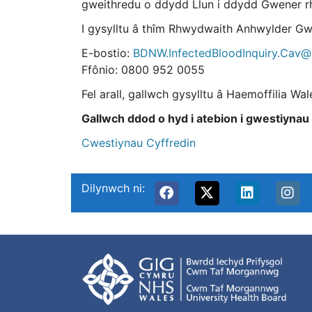
gweithredu o ddydd Llun i ddydd Gwener 
I gysylltu â thîm Rhwydwaith Anhwylder G
E-bostio:
BDNW.InfectedBloodInquiry.Cav@
Ffônio: 0800 952 0055
Fel arall, gallwch gysylltu â Haemoffilia W
Gallwch ddod o hyd i atebion i gwestiynau 
Cwestiynau Cyffredin
Dilynwch ni: