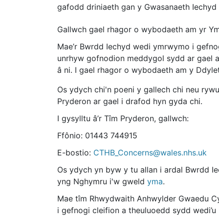
gafodd driniaeth gan y Gwasanaeth Iechyd
Gallwch gael rhagor o wybodaeth am yr Ym
Mae’r Bwrdd Iechyd wedi ymrwymo i gefnog
unrhyw gofnodion meddygol sydd ar gael a
â ni. I gael rhagor o wybodaeth am y Ddy
Os ydych chi'n poeni y gallech chi neu ryw
Pryderon ar gael i drafod hyn gyda chi.
I gysylltu â’r Tîm Pryderon, gallwch:
Ffônio: 01443 744915
E-bostio:
CTHB_Concerns@wales.nhs.uk
Os ydych yn byw y tu allan i ardal Bwrdd I
yng Nghymru i'w gweld
yma
.
Mae tîm Rhwydwaith Anhwylder Gwaedu Cymru
i gefnogi cleifion a theuluoedd sydd wedi’u