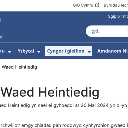
GIG Cymru
Byrddau Iec
Sgipio'r 
au
Ysbytai
Cyngor i gleifion
Amdanom Ni
Dangos isddewislen ar gyfer Gwasanaet
Dangos isddewislen ar gyfer Y
Dangos isdde
i Waed Heintiedig
 Waed Heintiedig
aed Heintiedig yn cael ei gyhoeddi ar 20 Mai 2024 yn dily
 archwilio’r amgylchiadau pan roddwyd cynhyrchion gwaed h