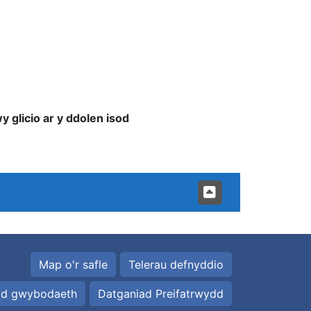
 glicio ar y ddolen isod
Map o'r safle
Telerau defnyddio
id gwybodaeth
Datganiad Preifatrwydd