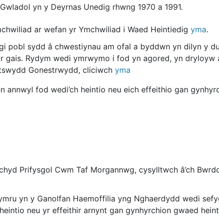
 Gwladol yn y Deyrnas Unedig rhwng 1970 a 1991.
chwiliad ar wefan yr Ymchwiliad i Waed Heintiedig
yma
.
i pobl sydd â chwestiynau am ofal a byddwn yn dilyn y d
r gais. Rydym wedi ymrwymo i fod yn agored, yn dryloyw a
letswydd Gonestrwydd, cliciwch
yma
un annwyl fod wedi’ch heintio neu eich effeithio gan gynhy
echyd Prifysgol Cwm Taf Morgannwg, cysylltwch â’ch Bwrdd 
 yn y Ganolfan Haemoffilia yng Nghaerdydd wedi sefydlu 
 heintio neu yr effeithir arnynt gan gynhyrchion gwaed hei