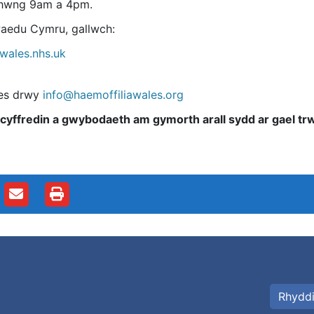
rhwng 9am a 4pm.
waedu Cymru, gallwch:
wales.nhs.uk
ales drwy
info@haemoffiliawales.org
cyffredin a gwybodaeth am gymorth arall sydd ar gael trwy
Rhydd