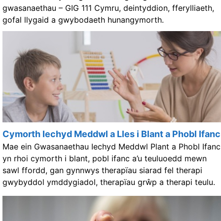
gwasanaethau – GIG 111 Cymru, deintyddion, fferylliaeth,
gofal llygaid a gwybodaeth hunangymorth.
Cymorth Iechyd Meddwl a Lles i Blant a Phobl Ifanc
Mae ein Gwasanaethau Iechyd Meddwl Plant a Phobl Ifanc
yn rhoi cymorth i blant, pobl ifanc a’u teuluoedd mewn
sawl ffordd, gan gynnwys therapïau siarad fel therapi
gwybyddol ymddygiadol, therapïau grŵp a therapi teulu.