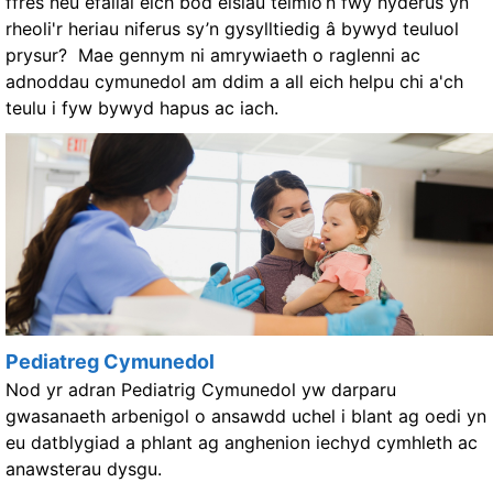
ffres neu efallai eich bod eisiau teimlo’n fwy hyderus yn
rheoli'r heriau niferus sy’n gysylltiedig â bywyd teuluol
prysur? Mae gennym ni amrywiaeth o raglenni ac
adnoddau cymunedol am ddim a all eich helpu chi a'ch
teulu i fyw bywyd hapus ac iach.
Pediatreg Cymunedol
Nod yr adran Pediatrig Cymunedol yw darparu
gwasanaeth arbenigol o ansawdd uchel i blant ag oedi yn
eu datblygiad a phlant ag anghenion iechyd cymhleth ac
anawsterau dysgu.