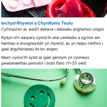
Iechyd Rhywiol a Chynllunio Teulu
Cyfrinachol ac wedi’i deilwra i ddiwallu anghenion unigol.
Rydyn ni’n darparu cymorth atal cenhedlu a sgrinio am
heintiau a drosglwyddir yn rhywiol, ac yn helpu cleifion i
gael atgyfeiriadau lle bo angen.
Mae’r cymorth sydd ar gael gennym yn cynnwys
gwasanaethau penodol i bobl ifanc (11-25 oed)