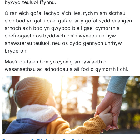
bywyd teuluol ffynnu.
O ran eich gofal iechyd a'ch lles, rydym am sicrhau
eich bod yn gallu cael gafael ar y gofal sydd ei angen
arnoch a’ch bod yn gwybod ble i gael cymorth a
chefnogaeth os byddwch chi’n wynebu unrhyw
anawsterau teuluol, neu os bydd gennych unrhyw
bryderon.
Mae'r dudalen hon yn cynnig amrywiaeth o
wasanaethau ac adnoddau a all fod o gymorth i chi.