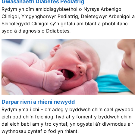
Gwasanaeth Diabetes Pediatrig
Rydym yn dîm amlddisgyblaethol o Nyrsys Arbenigol
Clinigol, Ymgynghorwyr Pediatrig, Deietegwyr Arbenigol a
Seicolegydd Clinigol sy'n gofalu am blant a phobl ifanc
sydd â diagnosis o Ddiabetes.
Darpar rieni a rhieni newydd
Rydym yma i chi – o'r adeg y byddwch chi'n cael gwybod
eich bod chi'n feichiog, hyd at y foment y byddwch chi'n
dal eich babi am y tro cyntaf, yn ogystal â’r diwrnodau a’r
wythnosau cyntaf o fod yn rhiant.