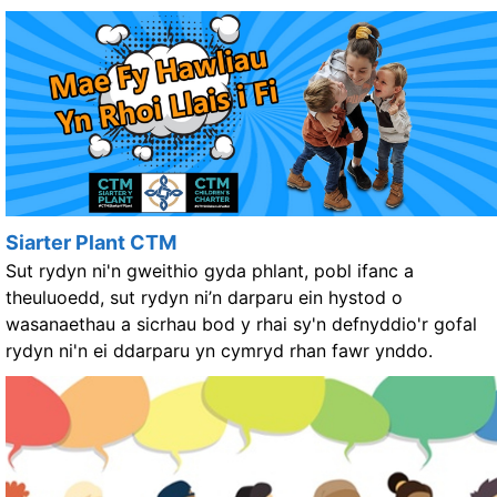
Siarter Plant CTM
Sut rydyn ni'n gweithio gyda phlant, pobl ifanc a
theuluoedd, sut rydyn ni’n darparu ein hystod o
wasanaethau a sicrhau bod y rhai sy'n defnyddio'r gofal
rydyn ni'n ei ddarparu yn cymryd rhan fawr ynddo.