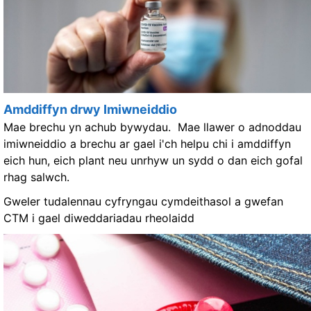
Amddiffyn drwy Imiwneiddio
Mae brechu yn achub bywydau. Mae llawer o adnoddau
imiwneiddio a brechu ar gael i'ch helpu chi i amddiffyn
eich hun, eich plant neu unrhyw un sydd o dan eich gofal
rhag salwch.
Gweler tudalennau cyfryngau cymdeithasol a gwefan
CTM i gael diweddariadau rheolaidd