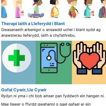
Therapi Iaith a Lleferydd i Blant
Gwasanaeth arbenigol o ansawdd uchel
i blant sydd ag
anawsterau lleferydd, iaith a chyfathrebu.
Gofal Cywir, Lle Cywir
Rydyn ni yma i chi bob amser pan fyddwch ein hangen ni.
Mae llawer o ffyrdd gwahanol o gael gafael ar ein