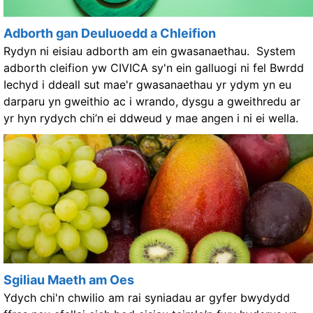
Adborth gan Deuluoedd a Chleifion
Rydyn ni eisiau adborth am ein gwasanaethau. System
adborth cleifion yw CIVICA sy'n ein galluogi ni fel Bwrdd
Iechyd i ddeall sut mae'r gwasanaethau yr ydym yn eu
darparu yn gweithio ac i wrando, dysgu a gweithredu ar
yr hyn rydych chi’n ei ddweud y mae angen i ni ei wella.
Sgiliau Maeth am Oes
Ydych chi'n chwilio am rai syniadau ar gyfer bwydydd