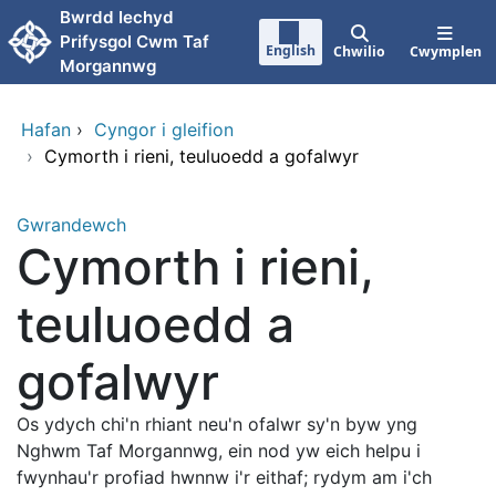
Neidio i'r prif gynnwy
Bwrdd Iechyd
Prifysgol Cwm Taf
English
Chwilio
Cwymplen
Morgannwg
Hafan
›
Cyngor i gleifion
›
Cymorth i rieni, teuluoedd a gofalwyr
Gwrandewch
Cymorth i rieni,
teuluoedd a
gofalwyr
Os ydych chi'n rhiant neu'n ofalwr sy'n byw yng
Nghwm Taf Morgannwg, ein nod yw eich helpu i
fwynhau'r profiad hwnnw i'r eithaf; rydym am i'ch