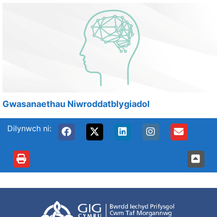
Gwasanaethau Niwroddatblygiadol
Dilynwch ni: