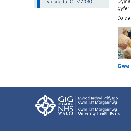
Dyma 
Cymunedol CTM2030
gyfer
Os oe
Gwei