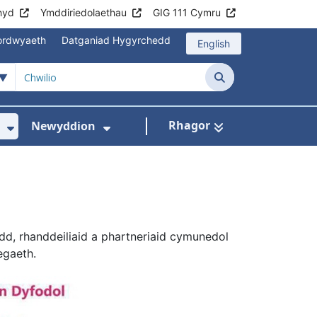
hyd
Ymddiriedolaethau
GIG 111 Cymru
mordwyaeth
Datganiad Hygyrchedd
English
Chwilio
Rhagor
Newyddion
hau
sbytai
wislen ar gyfer Cyngor i gleifion
Dangos isddewislen ar gyfer Amdanom Ni
Dangos isddewislen ar gyfer
, rhanddeiliaid a phartneriaid cymunedol
egaeth.