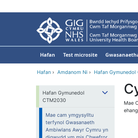
Neidio i'r prif gynnwy
Hafan
Test microsite
Gwasanaeth
Hafan
›
Amdanom Ni
›
Hafan Gymunedol
C
Hafan Gymunedol
CTM2030
Mae C
ehang
Mae cam ymgysylltu
terfynol Gwasanaeth
Ambiwlans Awyr Cymru yn
digwydd ym mis Chwefror