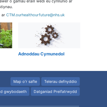
wer o gamau eraill wedi eu cynllunio ar
tiynau.
 ar
CTM.ourhealthourfuture@nhs.uk
Adnoddau Cymunedol
Map o'r safle
Telerau defnyddio
id gwybodaeth
Datganiad Preifatrwydd