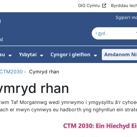
GIG Cymru
Byrddau Iec
Sgipio'r 
au
Ysbytai
Cyngor i gleifion
Amdanom Ni
Dangos isddewislen ar gyfer Gwasanaet
Dangos isddewislen ar gyfer Y
Dangos isdde
 CTM2030
›
Cymryd rhan
ymryd rhan
wm Taf Morgannwg wedi ymrwymo i ymgysylltu â'r cyhoedd
ach er mwyn cynnwys eu hadborth yng nghynllun ein strat