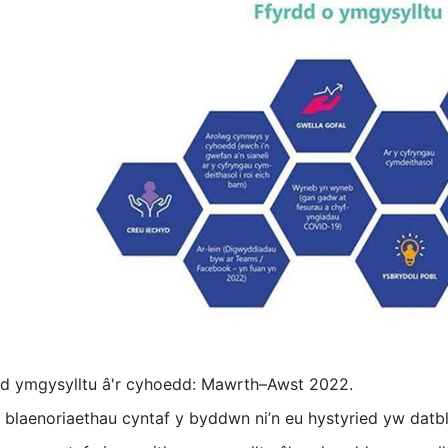
d ymgysylltu â'r cyhoedd: Mawrth–Awst 2022.
 blaenoriaethau cyntaf y byddwn ni’n eu hystyried yw datbly