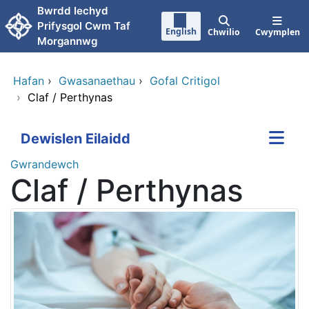
Neidio i'r prif gynnwy
Bwrdd Iechyd
Prifysgol Cwm Taf
English
Chwilio
Cwymplen
Morgannwg
Hafan
›
Gwasanaethau
›
Gofal Critigol
›
Claf / Perthynas
Dewislen Eilaidd
Gwrandewch
Claf / Perthynas