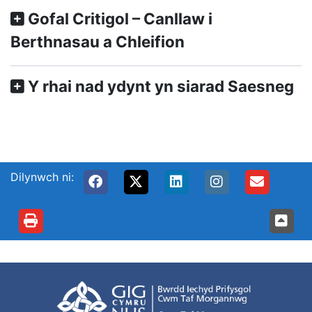
Gofal Critigol – Canllaw i
Berthnasau a Chleifion
Y rhai nad ydynt yn siarad Saesneg
Dilynwch ni: