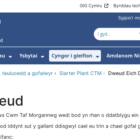
GIG Cymru
Byrddau Iec
Sgipio'r 
au
Ysbytai
Cyngor i gleifion
Amdanom Ni
Dangos isddewislen ar gyfer Gwasanaet
Dangos isddewislen ar gyfer Y
Dangos isdde
i, teuluoedd a gofalwyr
›
Siarter Plant CTM
›
Dweud Eich 
eud
aws Cwm Taf Morgannwg wedi bod yn rhan o ddatblygu ein 
od iddynt sut y gallant ddisgwyl cael eu trin a chael gofal
ifanc: