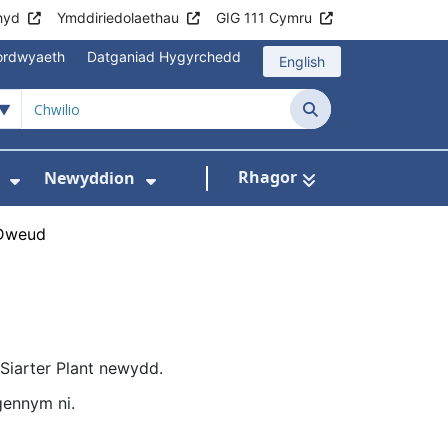
hyd
Ymddiriedolaethau
GIG 111 Cymru
mordwyaeth
Datganiad Hygyrchedd
English
Chwilio
Rhagor
Newyddion
hau
sbytai
wislen ar gyfer Cyngor i gleifion
Dangos isddewislen ar gyfer Amdanom Ni
Dangos isddewislen ar gyfer
Dweud
Siarter Plant newydd.
 gennym ni.