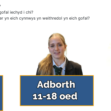
?
ofal iechyd i chi?
er yn eich cynnwys yn weithredol yn eich gofal?