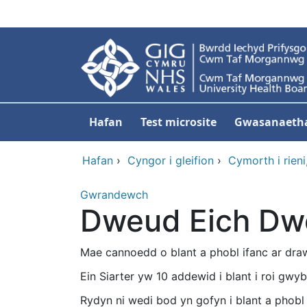
Neidio i'r prif gynnwy
Hafan
Test microsite
Gwasanaeth
Hafan
›
Cyngor i gleifion
›
Cymorth i rien
Gwrandewch
Dweud Eich Dw
Mae cannoedd o blant a phobl ifanc ar dr
Ein Siarter yw 10 addewid i blant i roi gwyb
Rydyn ni wedi bod yn gofyn i blant a phobl 