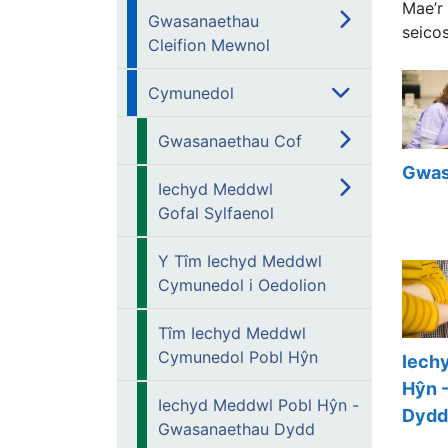
Mae’r
Gwasanaethau
seicos
Cleifion Mewnol
Cymunedol
Gwasanaethau Cof
Gwas
Iechyd Meddwl
Gofal Sylfaenol
Y Tîm Iechyd Meddwl
Cymunedol i Oedolion
Tîm Iechyd Meddwl
Cymunedol Pobl Hŷn
Iech
Hŷn 
Iechyd Meddwl Pobl Hŷn -
Dydd
Gwasanaethau Dydd