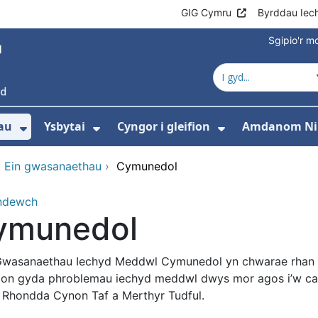
GIG Cymru
Byrddau Iec
Sgipio'r 
au
Ysbytai
Cyngor i gleifion
Amdanom Ni
Dangos isddewislen ar gyfer Gwasanaet
Dangos isddewislen ar gyfer Y
Dangos isdde
›
Ein gwasanaethau
›
Cymunedol
ndewch
ymunedol
wasanaethau Iechyd Meddwl Cymunedol yn chwarae rhan ha
ion gyda phroblemau iechyd meddwl dwys mor agos i’w cart
 Rhondda Cynon Taf a Merthyr Tudful.