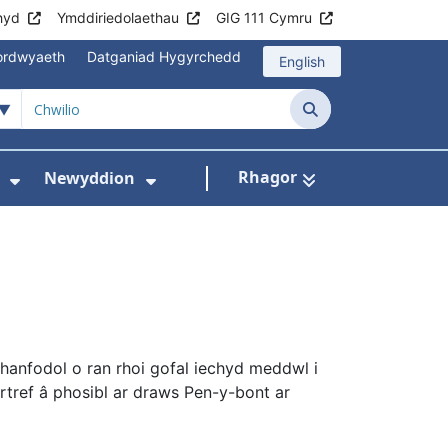
hyd
Ymddiriedolaethau
GIG 111 Cymru
mordwyaeth
Datganiad Hygyrchedd
English
Chwilio
Rhagor
Newyddion
hau
sbytai
wislen ar gyfer Cyngor i gleifion
Dangos isddewislen ar gyfer Amdanom Ni
Dangos isddewislen ar gyfer
nfodol o ran rhoi gofal iechyd meddwl i
ref â phosibl ar draws Pen-y-bont ar