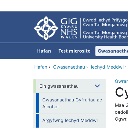
Neidio i'r prif gynnwy
Hafan
Test microsite
Gwasanaeth
Hafan
›
Gwasanaethau
›
Iechyd Meddwl
Gwra
Ein gwasanaethau
C
Gwasanaethau Cyffuriau ac
Mae G
Alcohol
oedol
Ogwr,
Argyfwng Iechyd Meddwl