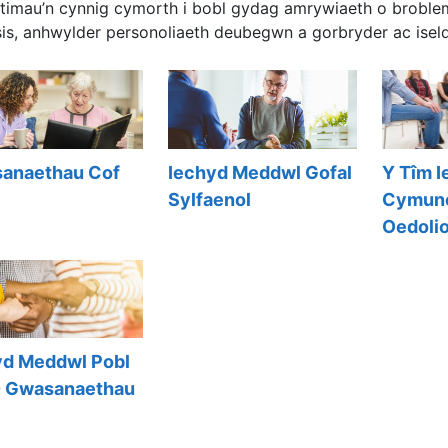
 timau’n cynnig cymorth i bobl gydag amrywiaeth o brobl
is, anhwylder personoliaeth deubegwn a gorbryder ac iselde
anaethau Cof
Y Tîm 
Iechyd Meddwl Gofal
Cymune
Sylfaenol
Oedoli
yd Meddwl Pobl
- Gwasanaethau