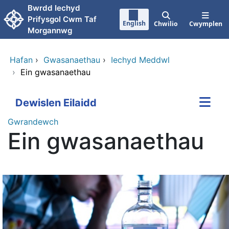
Neidio i'r prif gynnwy
Bwrdd Iechyd
Prifysgol Cwm Taf
English
Chwilio
Cwymplen
Morgannwg
Hafan
›
Gwasanaethau
›
Iechyd Meddwl
›
Ein gwasanaethau
Dewislen Eilaidd
Gwrandewch
Ein gwasanaethau