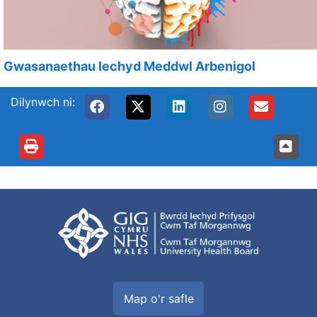
Gwasanaethau Iechyd Meddwl Arbenigol
Dilynwch ni:
Map o'r safle