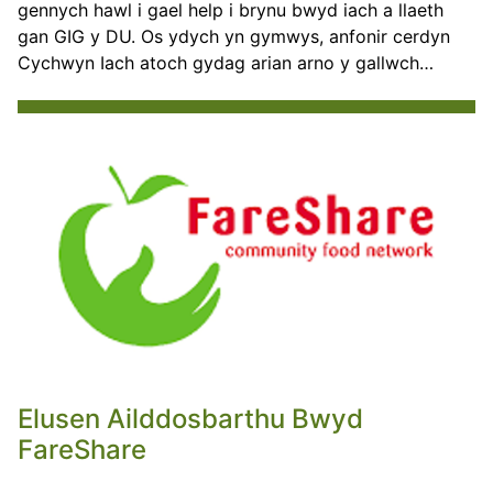
gennych hawl i gael help i brynu bwyd iach a llaeth
gan GIG y DU. Os ydych yn gymwys, anfonir cerdyn
Cychwyn Iach atoch gydag arian arno y gallwch…
Elusen Ailddosbarthu Bwyd
FareShare