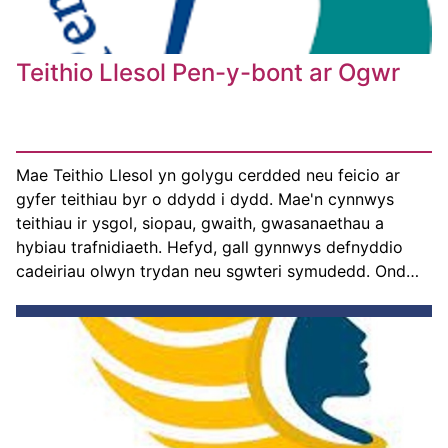
Teithio Llesol Pen-y-bont ar Ogwr
Mae Teithio Llesol yn golygu cerdded neu feicio ar
gyfer teithiau byr o ddydd i dydd. Mae'n cynnwys
teithiau ir ysgol, siopau, gwaith, gwasanaethau a
hybiau trafnidiaeth. Hefyd, gall gynnwys defnyddio
cadeiriau olwyn trydan neu sgwteri symudedd. Ond…