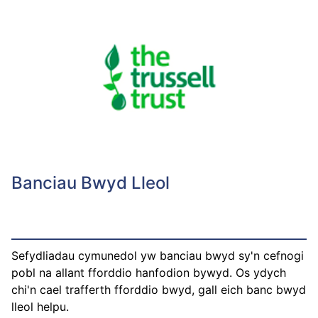
Banciau Bwyd Lleol
Sefydliadau cymunedol yw banciau bwyd sy'n cefnogi
pobl na allant fforddio hanfodion bywyd. Os ydych
chi'n cael trafferth fforddio bwyd, gall eich banc bwyd
lleol helpu.