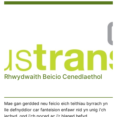
Rhwydwaith Beicio Cenedlaethol
Mae gan gerdded neu feicio eich teithiau byrrach yn
lle defnyddior car fanteision enfawr nid yn unig i'ch
iechyd, ond i'ch poced ac i'r blaned hefyd.