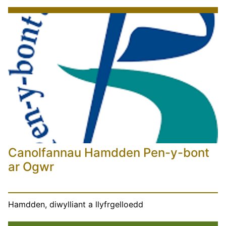
Canolfannau Hamdden Pen-y-bont
ar Ogwr
Hamdden, diwylliant a llyfrgelloedd