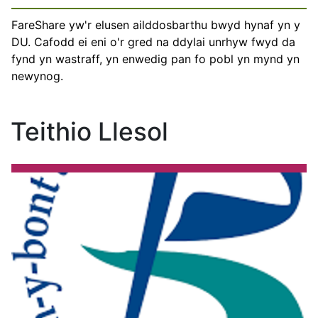
FareShare yw'r elusen ailddosbarthu bwyd hynaf yn y
DU. Cafodd ei eni o'r gred na ddylai unrhyw fwyd da
fynd yn wastraff, yn enwedig pan fo pobl yn mynd yn
newynog.
Teithio Llesol