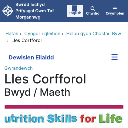
Neidio i'r prif gynnwy
Bwrdd Iechyd
Prifysgol Cwm Taf
English
Chwilio
Cwymplen
Morgannwg
Hafan
›
Cyngor i gleifion
›
Helpu gyda Chostau Byw
›
Lles Corfforol
Dewislen Eilaidd
Gwrandewch
Lles Corfforol
Bwyd / Maeth