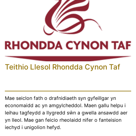
Teithio Llesol Rhondda Cynon Taf
Mae seiclon fath o drafnidiaeth syn gyfeillgar yn
economaidd ac yn amgylcheddol. Maen gallu helpu i
leihau tagfeydd a llygredd sŵn a gwella ansawdd aer
yn lleol. Mae gan feicio rheolaidd nifer o fanteision
iechyd i unigolion hefyd.