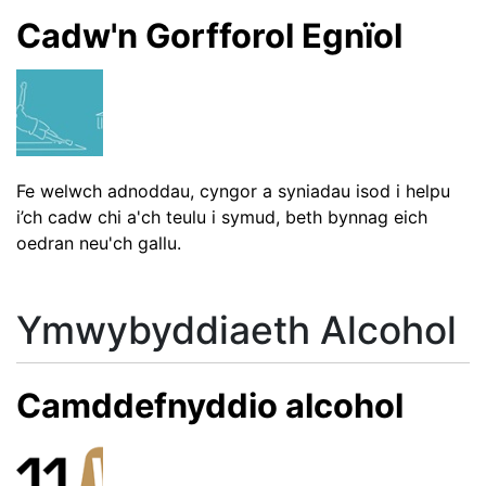
Cadw'n Gorfforol Egnïol
Fe welwch adnoddau, cyngor a syniadau isod i helpu
i’ch cadw chi a'ch teulu i symud, beth bynnag eich
oedran neu'ch gallu.
Ymwybyddiaeth Alcohol
Camddefnyddio alcohol