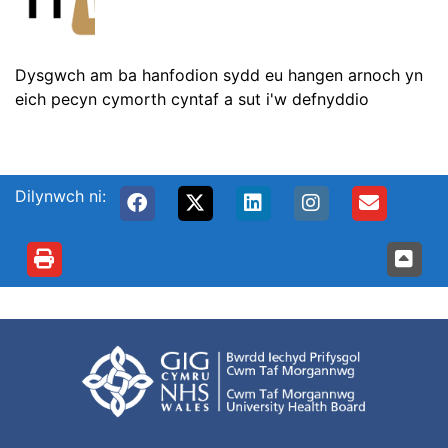
Dysgwch am ba hanfodion sydd eu hangen arnoch yn
eich pecyn cymorth cyntaf a sut i'w defnyddio
Dilynwch ni: