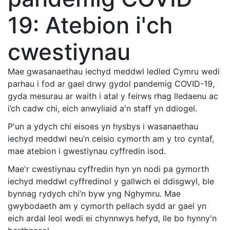
19: Atebion i'ch
cwestiynau
Mae gwasanaethau iechyd meddwl ledled Cymru wedi
parhau i fod ar gael drwy gydol pandemig COVID-19,
gyda mesurau ar waith i atal y feirws rhag lledaenu ac
i’ch cadw chi, eich anwyliaid a'n staff yn ddiogel.
P'un a ydych chi eisoes yn hysbys i wasanaethau
iechyd meddwl neu’n ceisio cymorth am y tro cyntaf,
mae atebion i gwestiynau cyffredin isod.
Mae'r cwestiynau cyffredin hyn yn nodi pa gymorth
iechyd meddwl cyffredinol y gallwch ei ddisgwyl, ble
bynnag rydych chi’n byw yng Nghymru. Mae
gwybodaeth am y cymorth pellach sydd ar gael yn
eich ardal leol wedi ei chynnwys hefyd, lle bo hynny'n