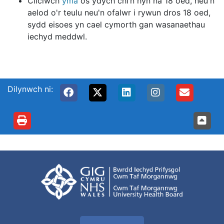
Cliciwch
yma
os ydych chi’n hŷn na 18 oed, neu'n
aelod o'r teulu neu'n ofalwr i rywun dros 18 oed,
sydd eisoes yn cael cymorth gan wasanaethau
iechyd meddwl.
Dilynwch ni: