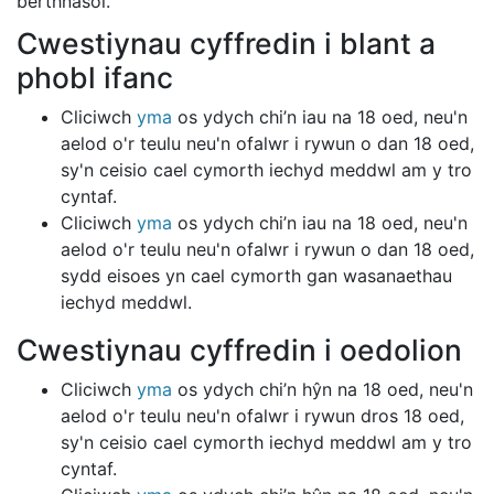
berthnasol.
Cwestiynau cyffredin i blant a
phobl ifanc
Cliciwch
yma
os ydych chi’n iau na 18 oed, neu'n
aelod o'r teulu neu'n ofalwr i rywun o dan 18 oed,
sy'n ceisio cael cymorth iechyd meddwl am y tro
cyntaf.
Cliciwch
yma
os ydych chi’n iau na 18 oed, neu'n
aelod o'r teulu neu'n ofalwr i rywun o dan 18 oed,
sydd eisoes yn cael cymorth gan wasanaethau
iechyd meddwl.
Cwestiynau cyffredin i oedolion
Cliciwch
yma
os ydych chi’n hŷn na 18 oed, neu'n
aelod o'r teulu neu'n ofalwr i rywun dros 18 oed,
sy'n ceisio cael cymorth iechyd meddwl am y tro
cyntaf.