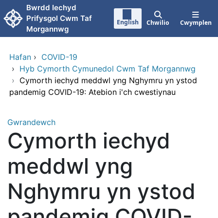
Neidio i'r prif gynnwy
Bwrdd Iechyd
Prifysgol Cwm Taf
English
Chwilio
Cwymplen
Morgannwg
Hafan
›
COVID-19
›
Hyb Cymorth Cymunedol Cwm Taf Morgannwg
›
Cymorth iechyd meddwl yng Nghymru yn ystod
pandemig COVID-19: Atebion i'ch cwestiynau
Gwrandewch
Cymorth iechyd
meddwl yng
Nghymru yn ystod
pandemig COVID-