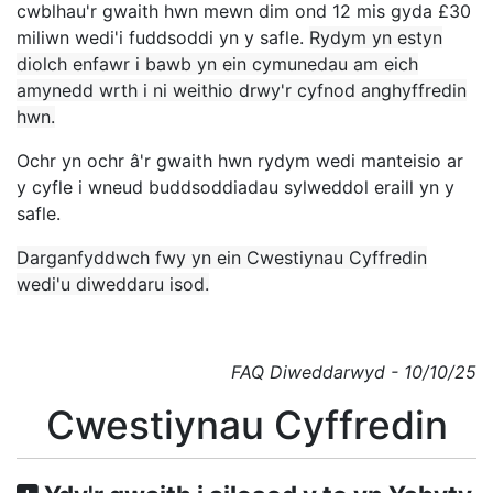
cwblhau'r gwaith hwn mewn dim ond 12 mis gyda £30
miliwn wedi'i fuddsoddi yn y safle.
Rydym yn estyn
diolch enfawr i bawb yn ein cymunedau am eich
amynedd wrth i ni weithio drwy'r cyfnod anghyffredin
hwn.
Ochr yn ochr â'r gwaith hwn rydym wedi manteisio ar
y cyfle i wneud buddsoddiadau sylweddol eraill yn y
safle.
Darganfyddwch fwy yn ein Cwestiynau Cyffredin
wedi'u diweddaru isod.
FAQ Diweddarwyd - 10/10/25
Cwestiynau Cyffredin