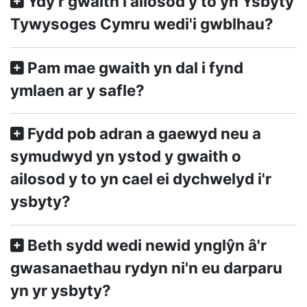
Ydy'r gwaith i ailosod y to yn Ysbyty
Tywysoges Cymru wedi'i gwblhau?
Pam mae gwaith yn dal i fynd
ymlaen ar y safle?
Fydd pob adran a gaewyd neu a
symudwyd yn ystod y gwaith o
ailosod y to yn cael ei dychwelyd i'r
ysbyty?
Beth sydd wedi newid ynglŷn â'r
gwasanaethau rydyn ni'n eu darparu
yn yr ysbyty?