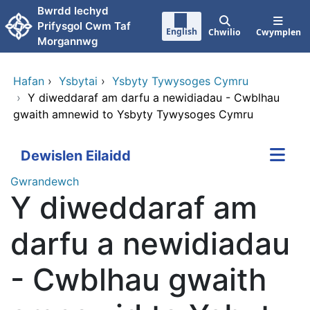
Neidio i'r prif gynnwy
Bwrdd Iechyd
Prifysgol Cwm Taf
English
Chwilio
Cwymplen
Morgannwg
Hafan
›
Ysbytai
›
Ysbyty Tywysoges Cymru
›
Y diweddaraf am darfu a newidiadau - Cwblhau
gwaith amnewid to Ysbyty Tywysoges Cymru
Dewislen Eilaidd
Gwrandewch
Y diweddaraf am
darfu a newidiadau
- Cwblhau gwaith