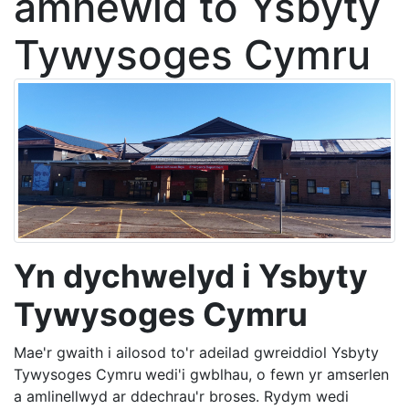
amnewid to Ysbyty
Tywysoges Cymru
Yn dychwelyd i Ysbyty
Tywysoges Cymru
Mae'r gwaith i ailosod to'r adeilad gwreiddiol Ysbyty
Tywysoges Cymru
wedi'i gwblhau, o fewn yr amserlen
a amlinellwyd ar ddechrau'r broses. Rydym wedi