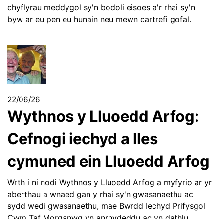
chyflyrau meddygol sy'n bodoli eisoes a'r rhai sy'n
byw ar eu pen eu hunain neu mewn cartrefi gofal.
22/06/26
Wythnos y Lluoedd Arfog:
Cefnogi iechyd a lles
cymuned ein Lluoedd Arfog
Wrth i ni nodi Wythnos y Lluoedd Arfog a myfyrio ar yr
aberthau a wnaed gan y rhai sy'n gwasanaethu ac
sydd wedi gwasanaethu, mae Bwrdd Iechyd Prifysgol
Cwm Taf Morganwg yn anrhydeddu ac yn dathlu