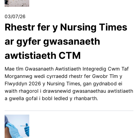
03/07/26
Rhestr fer y Nursing Times
ar gyfer gwasanaeth
awtistiaeth CTM
Mae tîm Gwasanaeth Awtistiaeth Integredig Cwm Taf
Morgannwg wedi cyrraedd rhestr fer Gwobr Tîm y
Flwyddyn 2026 y Nursing Times, gan gydnabod ei
waith rhagorol i drawsnewid gwasanaethau awtistiaeth
a gwella gofal i bobl ledled y rhanbarth.