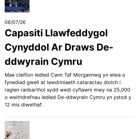
06/07/26
Capasiti Llawfeddygol
Cynyddol Ar Draws De-
ddwyrain Cymru
Mae cleifion ledled Cwm Taf Morgannwg yn elwa o
fynediad gwell at lawdriniaeth cataractau diolch i
raglen ranbarthol sydd wedi cyflawni mwy na 25,000
o weithdrefnau ledled De-ddwyrain Cymru yn ystod y
12 mis diwethaf.