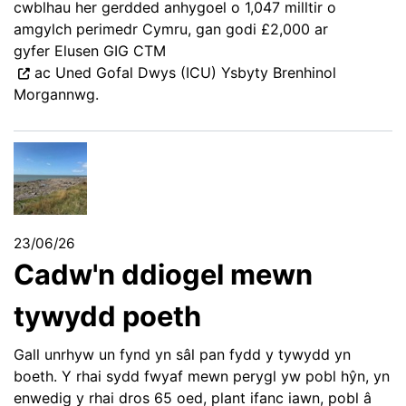
cwblhau her gerdded anhygoel o 1,047 milltir o
amgylch perimedr Cymru, gan godi £2,000 ar
gyfer
Elusen GIG CTM
ac Uned Gofal Dwys (ICU) Ysbyty Brenhinol
Morgannwg.
23/06/26
Cadw'n ddiogel mewn
tywydd poeth
Gall unrhyw un fynd yn sâl pan fydd y tywydd yn
boeth. Y rhai sydd fwyaf mewn perygl yw pobl hŷn, yn
enwedig y rhai dros 65 oed, plant ifanc iawn, pobl â