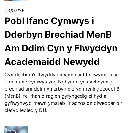
03/07/26
Pobl Ifanc Cymwys i
Dderbyn Brechiad MenB
Am Ddim Cyn y Flwyddyn
Academaidd Newydd
Cyn dechrau'r flwyddyn academaidd newydd, mae
pobl ifanc cymwys yng Nghymru yn cael cynnig
brechiad am ddim yn erbyn clefyd meningococol B
(MenB), fel rhan o raglen gyfyngedig ei hyd a
gyflwynwyd mewn ymateb i'r achosion diweddar o'r
clefyd ledled y DU.