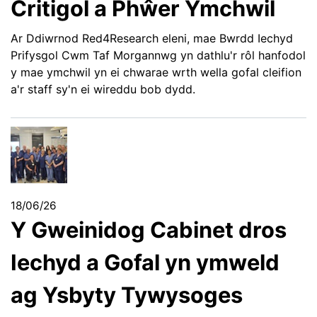
Critigol a Phŵer Ymchwil
Ar Ddiwrnod Red4Research eleni, mae Bwrdd Iechyd
Prifysgol Cwm Taf Morgannwg yn dathlu'r rôl hanfodol
y mae ymchwil yn ei chwarae wrth wella gofal cleifion
a'r staff sy'n ei wireddu bob dydd.
18/06/26
Y Gweinidog Cabinet dros
Iechyd a Gofal yn ymweld
ag Ysbyty Tywysoges