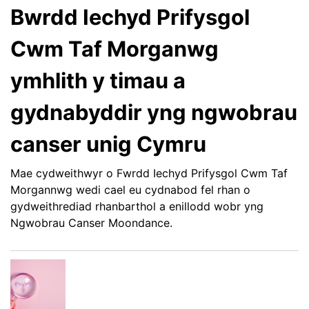
Bwrdd Iechyd Prifysgol
Cwm Taf Morganwg
ymhlith y timau a
gydnabyddir yng ngwobrau
canser unig Cymru
Mae cydweithwyr o Fwrdd Iechyd Prifysgol Cwm Taf
Morgannwg wedi cael eu cydnabod fel rhan o
gydweithrediad rhanbarthol a enillodd wobr yng
Ngwobrau Canser Moondance.