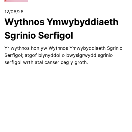
12/06/26
Wythnos Ymwybyddiaeth
Sgrinio Serfigol
Yr wythnos hon yw Wythnos Ymwybyddiaeth Sgrinio
Serfigol; atgof blynyddol o bwysigrwydd sgrinio
serfigol wrth atal canser ceg y groth.
11/06/26
Bydwraig yn derbyn gwobr