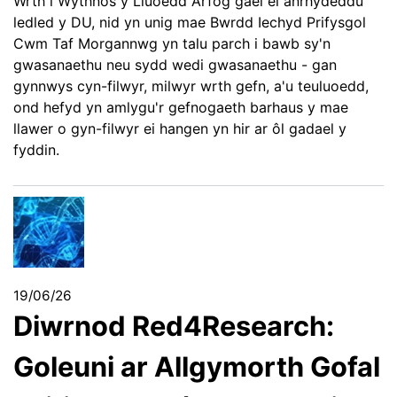
Wrth i Wythnos y Lluoedd Arfog gael ei anrhydeddu
ledled y DU, nid yn unig mae Bwrdd Iechyd Prifysgol
Cwm Taf Morgannwg yn talu parch i bawb sy'n
gwasanaethu neu sydd wedi gwasanaethu - gan
gynnwys cyn-filwyr, milwyr wrth gefn, a'u teuluoedd,
ond hefyd yn amlygu'r gefnogaeth barhaus y mae
llawer o gyn-filwyr ei hangen yn hir ar ôl gadael y
fyddin.
19/06/26
Diwrnod Red4Research:
Goleuni ar Allgymorth Gofal