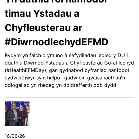
timau Ystadau a
Chyfleusterau ar
#DiwrnodIechydEFMD
Rydym yn falch o ymuno â sefydliadau ledled y DU i
ddathlu Diwrnod Ystadau a Chyfleusterau Gofal Iechyd
(#HealthEFMDay), gan gydnabod cyfraniad hanfodol
cydweithwyr sy'n helpu i gadw ein gwasanaethau'n
ddiogel ac yn rhedeg yn ddidrafferth bob dydd.
16/06/26