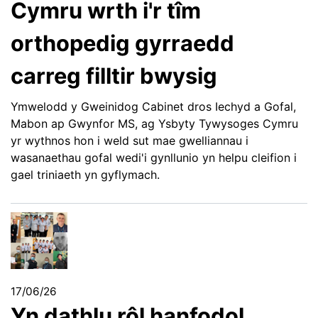
Cymru wrth i'r tîm
orthopedig gyrraedd
carreg filltir bwysig
Ymwelodd y Gweinidog Cabinet dros Iechyd a Gofal,
Mabon ap Gwynfor MS, ag Ysbyty Tywysoges Cymru
yr wythnos hon i weld sut mae gwelliannau i
wasanaethau gofal wedi'i gynllunio yn helpu cleifion i
gael triniaeth yn gyflymach.
17/06/26
Yn dathlu rôl hanfodol