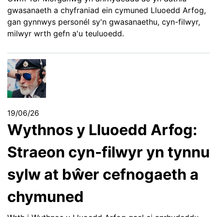
gwasanaeth a chyfraniad ein cymuned Lluoedd Arfog,
gan gynnwys personél sy'n gwasanaethu, cyn-filwyr,
milwyr wrth gefn a'u teuluoedd.
19/06/26
Wythnos y Lluoedd Arfog:
Straeon cyn-filwyr yn tynnu
sylw at bŵer cefnogaeth a
chymuned