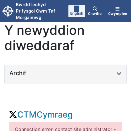
Neidio i'r prif gynnwy
Bwrdd Iechyd
Prifysgol Cwm Taf
English
Chwilio
Cwymplen
Morgannwg
Y newyddion
diweddaraf
Archif
BwrddIechydPrifysgolCwmTaf
Neidio Cynnwys Weplyfr
CTMCymraeg
Neidio Cynnwys Trydar
Connection error, contact site administrator -