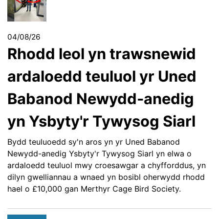
04/08/26
Rhodd leol yn trawsnewid
ardaloedd teuluol yr Uned
Babanod Newydd-anedig
yn Ysbyty'r Tywysog Siarl
Bydd teuluoedd sy'n aros yn yr Uned Babanod
Newydd-anedig Ysbyty'r Tywysog Siarl yn elwa o
ardaloedd teuluol mwy croesawgar a chyfforddus, yn
dilyn gwelliannau a wnaed yn bosibl oherwydd rhodd
hael o £10,000 gan Merthyr Cage Bird Society.