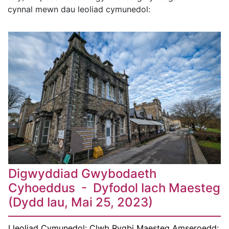
cynnal mewn dau leoliad cymunedol:
Digwyddiad Gwybodaeth
Cyhoeddus - Dyfodol Iach Maesteg
(Dydd Iau, Mai 25, 2023)
Lleoliad Cymunedol: Clwb Rygbi Maesteg Amseroedd: