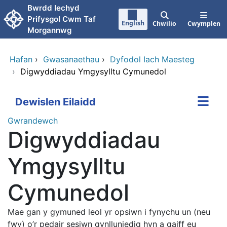
Neidio i'r prif gynnwy
Bwrdd Iechyd
Prifysgol Cwm Taf
English
Chwilio
Cwymplen
Morgannwg
Hafan
›
Gwasanaethau
›
Dyfodol Iach Maesteg
›
Digwyddiadau Ymgysylltu Cymunedol
Dewislen Eilaidd
Gwrandewch
Digwyddiadau
Ymgysylltu
Cymunedol
Mae gan y gymuned leol yr opsiwn i fynychu un (neu
fwy) o’r pedair sesiwn gynlluniedig hyn a gaiff eu