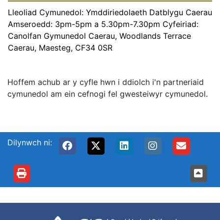
Lleoliad Cymunedol: Ymddiriedolaeth Datblygu Caerau
Amseroedd: 3pm-5pm a 5.30pm-7.30pm Cyfeiriad:
Canolfan Gymunedol Caerau, Woodlands Terrace
Caerau, Maesteg, CF34 0SR
Hoffem achub ar y cyfle hwn i ddiolch i'n partneriaid
cymunedol am ein cefnogi fel gwesteiwyr cymunedol.
Dilynwch ni: